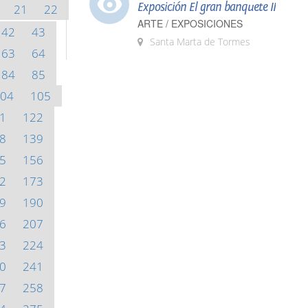
Exposición El gran banquete II
21
22
ARTE / EXPOSICIONES
42
43
Santa Marta de Tormes
63
64
84
85
04
105
1
122
8
139
5
156
2
173
9
190
6
207
3
224
0
241
7
258