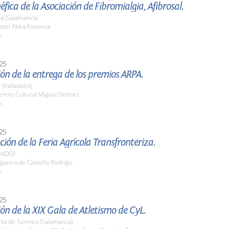
fica de la Asociación de Fibromialgia, Afibrosal.
a (Salamanca)
tel Abba Fonseca
h.
25
ón de la entrega de los premios ARPA.
 (Valladolid)
ntro Cultural Miguel Delibes
h.
25
ión de la Feria Agrícola Transfronteriza.
NIDO)
ueira de Castello Rodrigo.
h.
25
ón de la XIX Gala de Atletismo de CyL.
rta de Tormes (Salamanca)