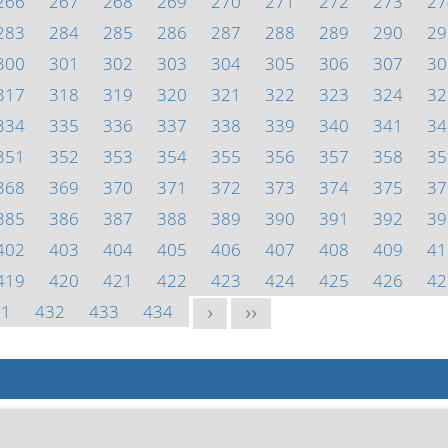
266
267
268
269
270
271
272
273
27
283
284
285
286
287
288
289
290
29
300
301
302
303
304
305
306
307
30
317
318
319
320
321
322
323
324
32
334
335
336
337
338
339
340
341
34
351
352
353
354
355
356
357
358
35
368
369
370
371
372
373
374
375
37
385
386
387
388
389
390
391
392
39
402
403
404
405
406
407
408
409
41
419
420
421
422
423
424
425
426
42
31
432
433
434
>
>>