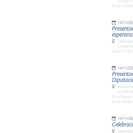
LUGAR Sa
Hora: 19,00 
14/11/20
Presentac
esperanza
Salamanc
LUGAR Sa
Hora: 11:30 
14/11/20
Presentac
Diputació
Valladolid
LUGAR St
Feria Muestra
Hora: 10:30 
14/11/20
Celebraci
Salamanc