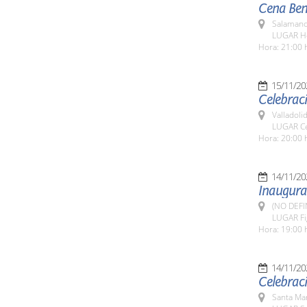
Cena Bené
Salamanc
LUGAR Ho
Hora: 21:00 
15/11/20
Celebraci
Valladolid
LUGAR Ce
Hora: 20:00 
14/11/20
Inaugurac
(NO DEFI
LUGAR Fig
Hora: 19:00 
14/11/20
Celebraci
Santa Ma