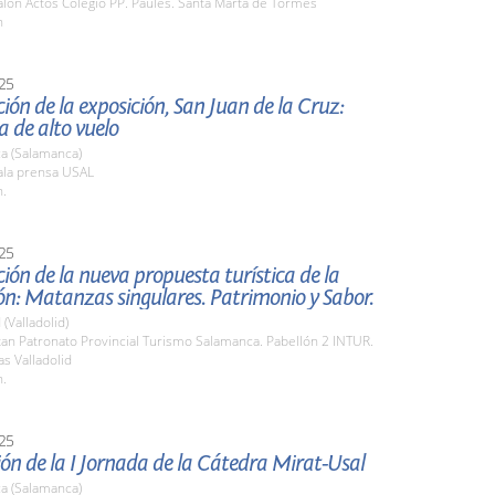
lón Actos Colegio PP. Paúles. Santa Marta de Tormes
h
25
ión de la exposición, San Juan de la Cruz:
 de alto vuelo
a (Salamanca)
la prensa USAL
h.
25
ión de la nueva propuesta turística de la
n: Matanzas singulares. Patrimonio y Sabor.
 (Valladolid)
an Patronato Provincial Turismo Salamanca. Pabellón 2 INTUR.
s Valladolid
h.
25
ón de la I Jornada de la Cátedra Mirat-Usal
a (Salamanca)