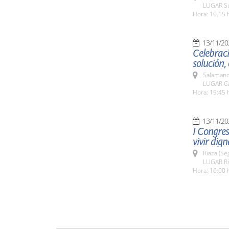
LUGAR Se
Hora: 10,15 
13/11/20
Celebraci
solución
Salamanc
LUGAR Cen
Hora: 19:45 
13/11/20
I Congres
vivir dig
Riaza (Se
LUGAR Ri
Hora: 16:00 