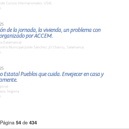
de Cursos Internacionales. USAL
h.
25
ón de la jornada, la vivienda, un problema con
, organizado por ACCEM.
a (Salamanca)
tro Municipal Julián Sánchez ¿El Charro¿. Salamanca.
h.
25
o Estatal Pueblos que cuida. Envejecer en casa y
namente.
govia)
aza. Segovia
h.
Página
54
de
434