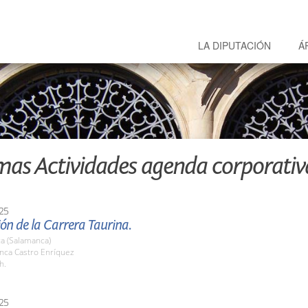
LA DIPUTACIÓN
Á
mas Actividades agenda corporativ
25
ón de la Carrera Taurina.
a (Salamanca)
nca Castro Enríquez
h.
25