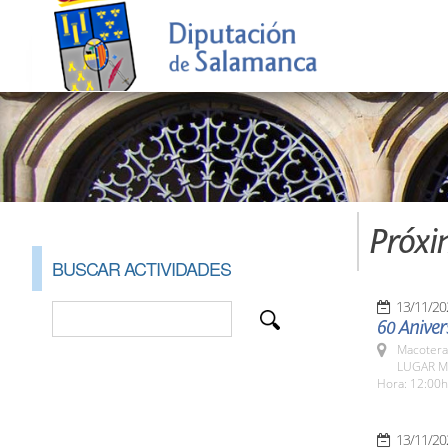
Próxi
BUSCAR ACTIVIDADES
13/11/20
60 Aniver
Macotera
LUGAR M
Hora: 12:00h
13/11/20