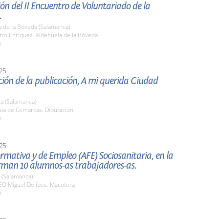
ón del II Encuentro de Voluntariado de la
.
a de la Bóveda (Salamanca)
tro Enríquez. Aldehuela de la Bóveda
h.
25
ión de la publicación, A mi querida Ciudad
a (Salamanca)
la de Comarcas. Diputación.
h.
25
rmativa y de Empleo (AFE) Sociosanitaria, en la
orman 10 alumnos-as trabajadores-as.
 (Salamanca)
O Miguel Delibes. Macotera
h.