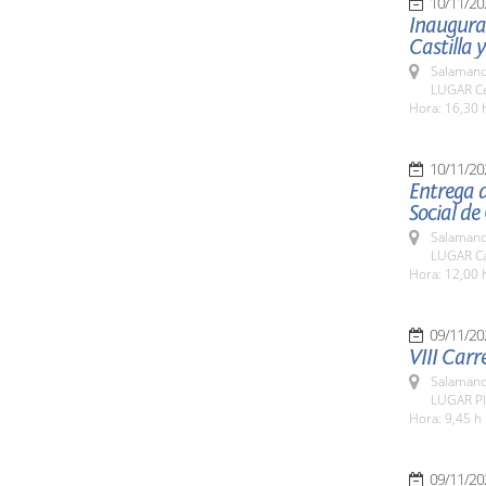
10/11/20
Inaugurac
Castilla y
Salamanc
LUGAR Ce
Hora: 16,30 
10/11/20
Entrega 
Social de 
Salamanc
LUGAR Ca
Hora: 12,00 
09/11/20
VIII Carr
Salamanc
LUGAR Pl
Hora: 9,45 h
09/11/20