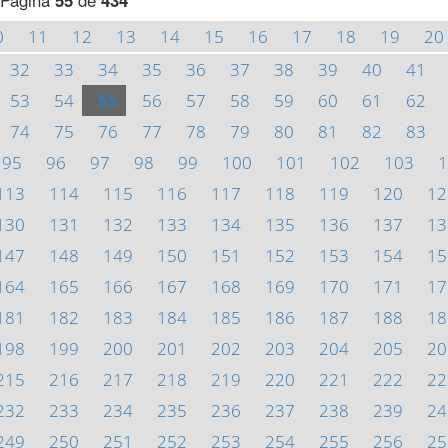
Página
55
de
434
0
11
12
13
14
15
16
17
18
19
20
32
33
34
35
36
37
38
39
40
41
53
54
55
56
57
58
59
60
61
62
74
75
76
77
78
79
80
81
82
83
95
96
97
98
99
100
101
102
103
1
113
114
115
116
117
118
119
120
12
130
131
132
133
134
135
136
137
13
147
148
149
150
151
152
153
154
15
164
165
166
167
168
169
170
171
17
181
182
183
184
185
186
187
188
18
198
199
200
201
202
203
204
205
20
215
216
217
218
219
220
221
222
22
232
233
234
235
236
237
238
239
24
249
250
251
252
253
254
255
256
25