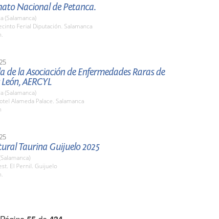
to Nacional de Petanca.
a (Salamanca)
cinto Ferial Diputación. Salamanca
h.
25
a de la Asociación de Enfermedades Raras de
y León, AERCYL
a (Salamanca)
tel Alameda Palace. Salamanca
h
25
ural Taurina Guijuelo 2025
(Salamanca)
t. El Pernil. Guijuelo
h.