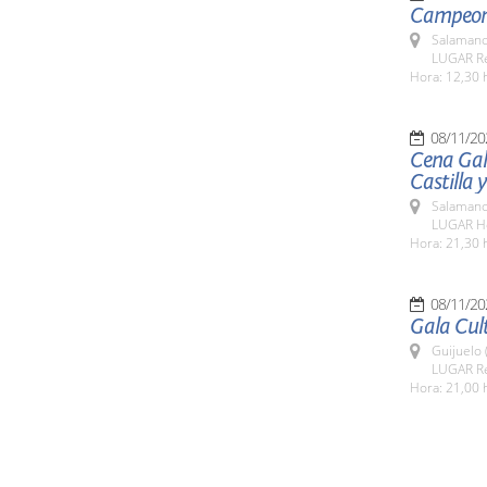
Campeona
Salamanc
LUGAR Re
Hora: 12,30 
08/11/20
Cena Gal
Castilla 
Salamanc
LUGAR Ho
Hora: 21,30 
08/11/20
Gala Cult
Guijuelo 
LUGAR Res
Hora: 21,00 