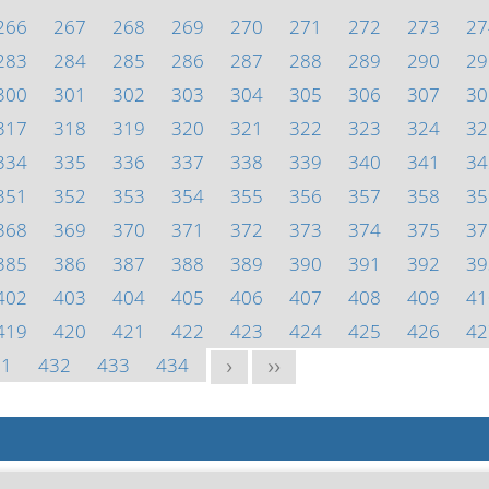
266
267
268
269
270
271
272
273
27
283
284
285
286
287
288
289
290
29
300
301
302
303
304
305
306
307
30
317
318
319
320
321
322
323
324
32
334
335
336
337
338
339
340
341
34
351
352
353
354
355
356
357
358
35
368
369
370
371
372
373
374
375
37
385
386
387
388
389
390
391
392
39
402
403
404
405
406
407
408
409
41
419
420
421
422
423
424
425
426
42
31
432
433
434
>
>>