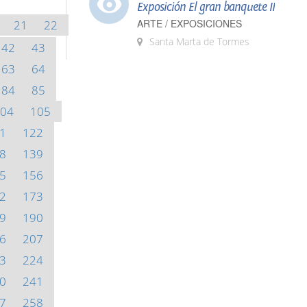
Exposición El gran banquete II
ARTE / EXPOSICIONES
21
22
Santa Marta de Tormes
42
43
63
64
84
85
04
105
1
122
8
139
5
156
2
173
9
190
6
207
3
224
0
241
7
258