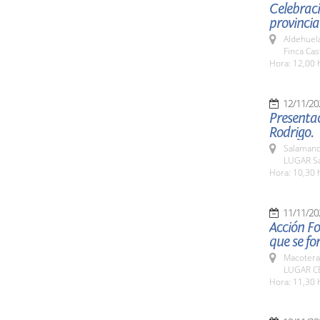
Celebraci
provincia
Aldehuel
Finca Cas
Hora: 12,00 
12/11/20
Presentac
Rodrigo.
Salamanc
LUGAR Sa
Hora: 10,30 
11/11/20
Acción Fo
que se f
Macotera
LUGAR CE
Hora: 11,30 