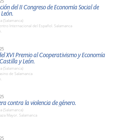
25
ión del II Congreso de Economía Social de
 León.
a (Salamanca)
ntro Internacional del Español. Salamanca
h.
25
del XVI Premio al Cooperativismo y Economía
Castilla y León.
a (Salamanca)
sino de Salamanca
h.
25
era contra la violencia de género.
a (Salamanca)
aza Mayor. Salamanca
25