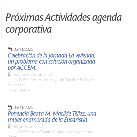
Próximas Actividades agenda
corporativa
06/11/2025
Celebración de la jornada La vivienda,
un problema con solución organizada
por ACCEM.
Salamanca (Salamanca)
LUGAR Centro Municipal Julián Sánchez El Charro.
Salamanca
Hora: 19,45 h.
05/11/2025
Ponencia Beata M. Matilde Téllez, una
mujer enamorada de la Eucaristía
Béjar (Salamanca)
LUGAR Escuela Técnica Superior de Ingenieros.
Béjar