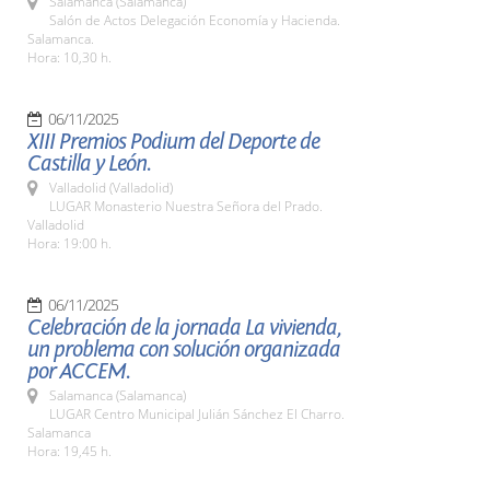
Salamanca (Salamanca)
Salón de Actos Delegación Economía y Hacienda.
Salamanca.
Hora: 10,30 h.
06/11/2025
XIII Premios Podium del Deporte de
Castilla y León.
Valladolid (Valladolid)
LUGAR Monasterio Nuestra Señora del Prado.
Valladolid
Hora: 19:00 h.
06/11/2025
Celebración de la jornada La vivienda,
un problema con solución organizada
por ACCEM.
Salamanca (Salamanca)
LUGAR Centro Municipal Julián Sánchez El Charro.
Salamanca
Hora: 19,45 h.