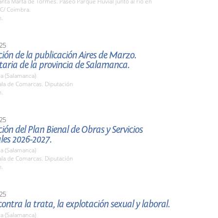
ta Marta de Tormes. Paseo Parque Fluvial junto al rio en
 C/ Coimbra.
h.
25
ión de la publicación Aires de Marzo.
aria de la provincia de Salamanca.
a (Salamanca)
la de Comarcas. Diputación
h.
25
ión del Plan Bienal de Obras y Servicios
les 2026-2027.
a (Salamanca)
la de Comarcas. Diputación
h.
25
ontra la trata, la explotación sexual y laboral.
a (Salamanca)