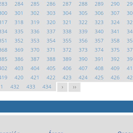
283
284
285
286
287
288
289
290
29
300
301
302
303
304
305
306
307
30
317
318
319
320
321
322
323
324
32
334
335
336
337
338
339
340
341
34
351
352
353
354
355
356
357
358
35
368
369
370
371
372
373
374
375
37
385
386
387
388
389
390
391
392
39
402
403
404
405
406
407
408
409
41
419
420
421
422
423
424
425
426
42
31
432
433
434
>
>>