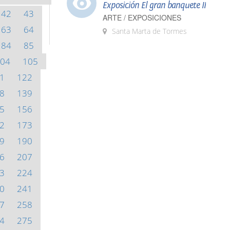
Exposición El gran banquete II
42
43
ARTE / EXPOSICIONES
63
64
Santa Marta de Tormes
84
85
04
105
1
122
8
139
5
156
2
173
9
190
6
207
3
224
0
241
7
258
4
275