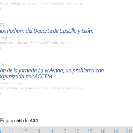
 Actos Delegación Economía y Hacienda. Salamanca.
h.
25
ios Podium del Deporte de Castilla y León.
 (Valladolid)
nasterio Nuestra Señora del Prado. Valladolid
h.
25
ón de la jornada La vivienda, un problema con
 organizada por ACCEM.
a (Salamanca)
ntro Municipal Julián Sánchez El Charro. Salamanca
h.
Página
56
de
434
0
11
12
13
14
15
16
17
18
19
20