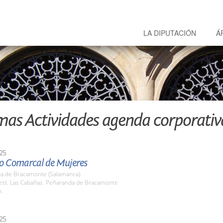
LA DIPUTACIÓN
Á
mas Actividades agenda corporativ
25
o Comarcal de Mujeres
a de Bracamonte (Salamanca)
st. Las Cabañas. Peñaranda de Bracamonte
h.
25