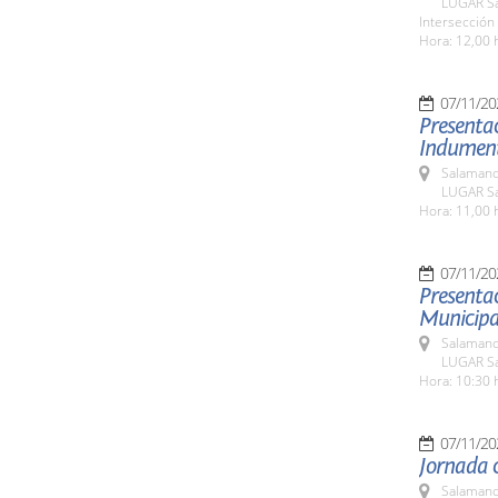
LUGAR San
Intersección
Hora: 12,00 
07/11/20
Presentac
Indument
Salamanc
LUGAR Sa
Hora: 11,00 
07/11/20
Presentac
Municipa
Salamanc
LUGAR Sa
Hora: 10:30 
07/11/20
Jornada c
Salamanc