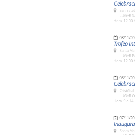
Celebraci
San Esteb
LUGAR Sa
Hora: 12,00 
08/11/20
Trofeo In
Santa Ma
LUGAR Pa
Hora: 12,00 
08/11/20
Celebraci
Cristóbal
LUGAR Cri
Hora: 9 a 14 
07/11/20
Inaugurac
Santa Ma