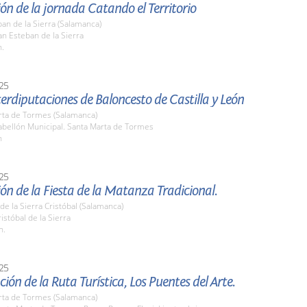
ón de la jornada Catando el Territorio
an de la Sierra (Salamanca)
n Esteban de la Sierra
h.
25
terdiputaciones de Baloncesto de Castilla y León
rta de Tormes (Salamanca)
bellón Municipal. Santa Marta de Tormes
h
25
ón de la Fiesta de la Matanza Tradicional.
 de la Sierra Cristóbal (Salamanca)
stóbal de la Sierra
h.
25
ión de la Ruta Turística, Los Puentes del Arte.
rta de Tormes (Salamanca)