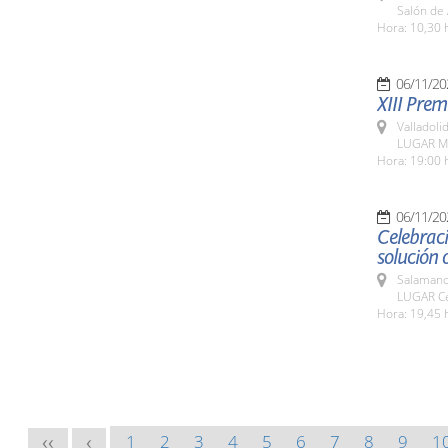
Salón de
Hora: 10,30 
06/11/20
XIII Prem
Valladolid
LUGAR Mo
Hora: 19:00 
06/11/20
Celebraci
solución
Salamanc
LUGAR Ce
Hora: 19,45 
1
2
3
4
5
6
7
8
9
1
<<
<