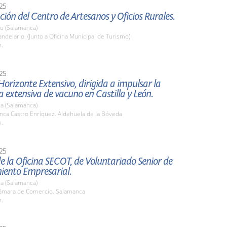
25
ión del Centro de Artesanos y Oficios Rurales.
io (Salamanca)
delario. (Junto a Oficina Municipal de Turismo)
h.
25
orizonte Extensivo, dirigida a impulsar la
 extensiva de vacuno en Castilla y León.
a (Salamanca)
nca Castro Enríquez. Aldehuela de la Bóveda
h.
25
e la Oficina SECOT, de Voluntariado Senior de
iento Empresarial.
a (Salamanca)
mara de Comercio. Salamanca
h.