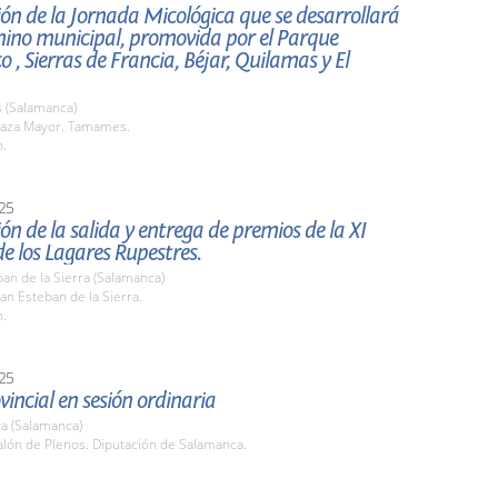
ón de la Jornada Micológica que se desarrollará
mino municipal, promovida por el Parque
o , Sierras de Francia, Béjar, Quilamas y El
(Salamanca)
aza Mayor. Tamames.
h.
25
ón de la salida y entrega de premios de la XI
e los Lagares Rupestres.
an de la Sierra (Salamanca)
n Esteban de la Sierra.
h.
25
vincial en sesión ordinaria
a (Salamanca)
lón de Plenos. Diputación de Salamanca.