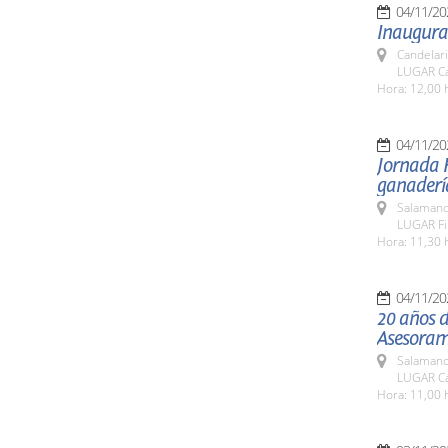
04/11/20
Inaugurac
Candelar
LUGAR Can
Hora: 12,00 
04/11/20
Jornada H
ganadería
Salamanc
LUGAR Fi
Hora: 11,30 
04/11/20
20 años d
Asesoram
Salamanc
LUGAR Cá
Hora: 11,00 