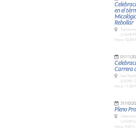
Celebraci
en el tér
Micológic
Rebollar
Tamames 
LUGAR Pl
Hora: 10,00 
01/11/20
Celebraci
Carrera d
San Esteb
LUGAR: Sa
Hora: 11,00 
31/10/20
Pleno Pro
Salamanc
LUGAR Sa
Hora: 9:00 h.