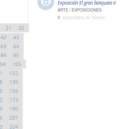
Exposición El gran banquete II
ARTE / EXPOSICIONES
Santa Marta de Tormes
21
22
42
43
63
64
84
85
04
105
1
122
8
139
5
156
2
173
9
190
6
207
3
224