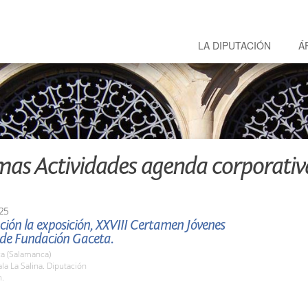
LA DIPUTACIÓN
Á
mas Actividades agenda corporativ
25
ión la exposición, XXVIII Certamen Jóvenes
 de Fundación Gaceta.
a (Salamanca)
a La Salina. Diputación
h.