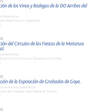
25
ión de los Vinos y Bodegas de la DO Arribes del
a (Salamanca)
tel Abba Fonseca. Salamanca
h.
25
ión del Circuito de las Fiestas de la Matanza
al.
a (Salamanca)
cina Provincial Turismo Diputación (C/ la Rúa)
h.
25
ción de la Exposición de Grabados de Goya.
rta de Tormes (Salamanca)
seo del Grabado. Santa Marta de Tormes
h.
25