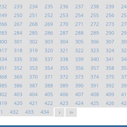
232
233
234
235
236
237
238
239
24
249
250
251
252
253
254
255
256
25
266
267
268
269
270
271
272
273
27
283
284
285
286
287
288
289
290
29
300
301
302
303
304
305
306
307
30
317
318
319
320
321
322
323
324
32
334
335
336
337
338
339
340
341
34
351
352
353
354
355
356
357
358
35
368
369
370
371
372
373
374
375
37
385
386
387
388
389
390
391
392
39
402
403
404
405
406
407
408
409
41
419
420
421
422
423
424
425
426
42
31
432
433
434
>
>>