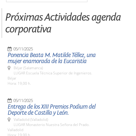
Próximas Actividades agenda
corporativa
05/11/2025
Ponencia Beata M. Matilde Téllez, una
mujer enamorada de la Eucaristía
Béjar (Salamanca)
LUGAR Escuela Técnica Superior de Ingenieros.
Béjar
Hora: 19,00 h.
05/11/2025
Entrega de los XIII Premios Podium del
Deporte de Castilla y León.
Valladolid (Valladolid)
LUGAR Monasterio Nuestra Señora del Prado.
Valladolid
Hora: 19,00 h.