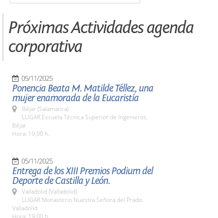
Próximas Actividades agenda
corporativa
05/11/2025
Ponencia Beata M. Matilde Téllez, una
mujer enamorada de la Eucaristía
Béjar (Salamanca)
LUGAR Escuela Técnica Superior de Ingenieros.
Béjar
Hora: 19,00 h.
05/11/2025
Entrega de los XIII Premios Podium del
Deporte de Castilla y León.
Valladolid (Valladolid)
LUGAR Monasterio Nuestra Señora del Prado.
Valladolid
Hora: 19,00 h.