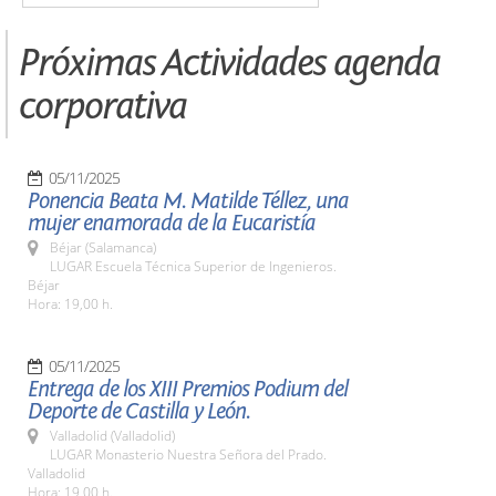
Próximas Actividades agenda
corporativa
05/11/2025
Ponencia Beata M. Matilde Téllez, una
mujer enamorada de la Eucaristía
Béjar (Salamanca)
LUGAR Escuela Técnica Superior de Ingenieros.
Béjar
Hora: 19,00 h.
05/11/2025
Entrega de los XIII Premios Podium del
Deporte de Castilla y León.
Valladolid (Valladolid)
LUGAR Monasterio Nuestra Señora del Prado.
Valladolid
Hora: 19,00 h.