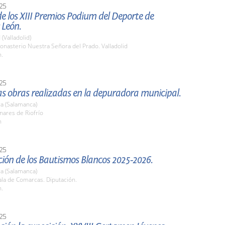
25
e los XIII Premios Podium del Deporte de
 León.
 (Valladolid)
nasterio Nuestra Señora del Prado. Valladolid
h.
25
las obras realizadas en la depuradora municipal.
a (Salamanca)
nares de Riofrío
h
25
ión de los Bautismos Blancos 2025-2026.
a (Salamanca)
la de Comarcas. Diputación.
h.
25