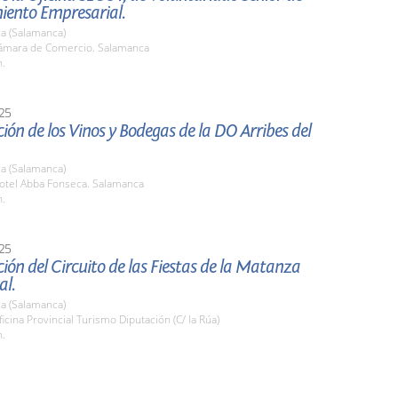
iento Empresarial.
a (Salamanca)
mara de Comercio. Salamanca
h.
25
ión de los Vinos y Bodegas de la DO Arribes del
a (Salamanca)
tel Abba Fonseca. Salamanca
h.
25
ión del Circuito de las Fiestas de la Matanza
al.
a (Salamanca)
cina Provincial Turismo Diputación (C/ la Rúa)
h.