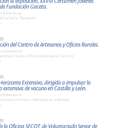
ión la exposición, XXVIII Certamen Jóvenes
 de Fundación Gaceta.
a (Salamanca)
a La Salina. Diputación
h.
25
ión del Centro de Artesanos y Oficios Rurales.
io (Salamanca)
delario. (Junto a Oficina Municipal de Turismo)
h.
25
orizonte Extensivo, dirigida a impulsar la
 extensiva de vacuno en Castilla y León.
a (Salamanca)
nca Castro Enríquez. Aldehuela de la Bóveda
h.
25
e la Oficina SECOT, de Voluntariado Senior de