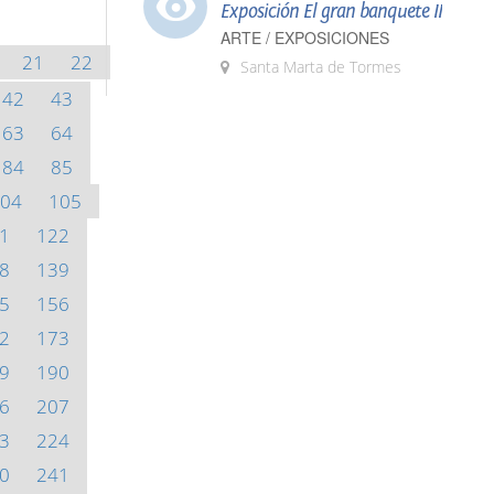
Exposición El gran banquete II
ARTE / EXPOSICIONES
21
22
Santa Marta de Tormes
42
43
63
64
84
85
04
105
1
122
8
139
5
156
2
173
9
190
6
207
3
224
0
241