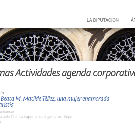
LA DIPUTACIÓN
Á
mas Actividades agenda corporativ
25
 Beata M. Matilde Téllez, una mujer enamorada
aristía
lamanca)
cuela Técnica Superior de Ingenieros. Béjar
h.