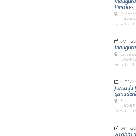
Inaugurac
Pintores,
Salamanc
LUGAR Sal
Hora: 10,00 
04/11/20
Inaugurac
Candelar
LUGAR Can
Hora: 12,00 
04/11/20
Jornada H
ganadería
Salamanc
LUGAR Fi
Hora: 11,30 
04/11/20
20 años d