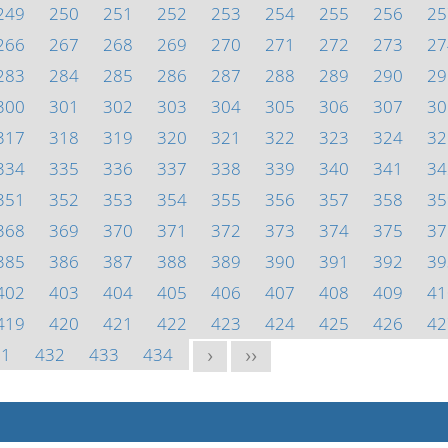
249
250
251
252
253
254
255
256
25
266
267
268
269
270
271
272
273
27
283
284
285
286
287
288
289
290
29
300
301
302
303
304
305
306
307
30
317
318
319
320
321
322
323
324
32
334
335
336
337
338
339
340
341
34
351
352
353
354
355
356
357
358
35
368
369
370
371
372
373
374
375
37
385
386
387
388
389
390
391
392
39
402
403
404
405
406
407
408
409
41
419
420
421
422
423
424
425
426
42
31
432
433
434
>
>>