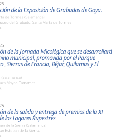
25
ción de la Exposición de Grabados de Goya.
rta de Tormes (Salamanca)
seo del Grabado. Santa Marta de Tormes
h.
25
ón de la Jornada Micológica que se desarrollará
mino municipal, promovida por el Parque
o , Sierras de Francia, Béjar, Quilamas y El
(Salamanca)
aza Mayor. Tamames.
h.
25
ón de la salida y entrega de premios de la XI
e los Lagares Rupestres.
an de la Sierra (Salamanca)
n Esteban de la Sierra.
h.