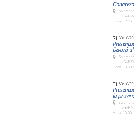
Congreso
Salamanc
LUGAR Au
Hora: 12,45 
30/10/20
Presentac
llevará al
Salamanc
LUGAR Sa
Hora: 10,30 
30/10/20
Presenta
la provinc
Salamanc
LUGAR Sa
Hora: 10,00 