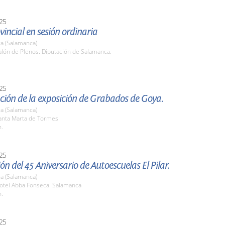
25
vincial en sesión ordinaria
a (Salamanca)
lón de Plenos. Diputación de Salamanca.
25
ción de la exposición de Grabados de Goya.
a (Salamanca)
nta Marta de Tormes
h.
25
ón del 45 Aniversario de Autoescuelas El Pilar.
a (Salamanca)
tel Abba Fonseca. Salamanca
h.
25