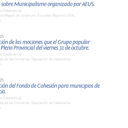
 sobre Municipalismo organizado por AEUS.
a (Salamanca)
la Miguel de Unamuno. Escuelas Mayores USAL.
h.
25
ión de las mociones que el Grupo popular
 Pleno Provincial del viernes 31 de octubre.
a (Salamanca)
la de las Comarcas, Diputación de Salamanca.
h.
25
ción del Fondo de Cohesión para municipios de
ia.
a (Salamanca)
la de las Comarcas, Diputación de Salamanca.
h.