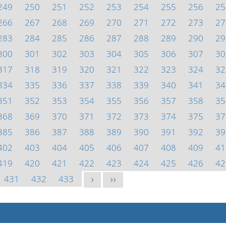
249
250
251
252
253
254
255
256
25
266
267
268
269
270
271
272
273
27
283
284
285
286
287
288
289
290
29
300
301
302
303
304
305
306
307
30
317
318
319
320
321
322
323
324
32
334
335
336
337
338
339
340
341
34
351
352
353
354
355
356
357
358
35
368
369
370
371
372
373
374
375
37
385
386
387
388
389
390
391
392
39
402
403
404
405
406
407
408
409
41
419
420
421
422
423
424
425
426
42
431
432
433
>
>>