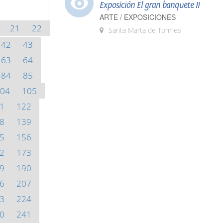
Exposición El gran banquete II
ARTE / EXPOSICIONES
21
22
Santa Marta de Tormes
42
43
63
64
84
85
04
105
1
122
8
139
5
156
2
173
9
190
6
207
3
224
0
241