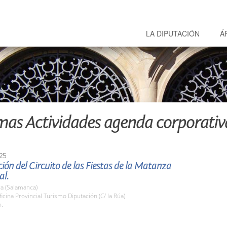
LA DIPUTACIÓN
Á
mas Actividades agenda corporativ
25
ión del Circuito de las Fiestas de la Matanza
al.
a (Salamanca)
cina Provincial Turismo Diputación (C/ la Rúa)
h.