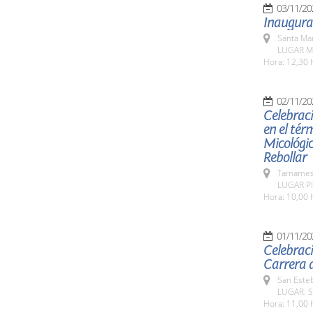
03/11/20
Inaugura
Santa Ma
LUGAR Mu
Hora: 12,30 
02/11/20
Celebraci
en el tér
Micológic
Rebollar
Tamames 
LUGAR Pl
Hora: 10,00 
01/11/20
Celebraci
Carrera d
San Esteb
LUGAR: Sa
Hora: 11,00 