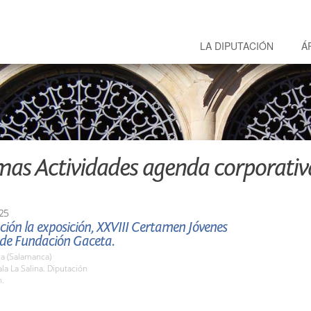
LA DIPUTACIÓN
Á
mas Actividades agenda corporativ
25
ión la exposición, XXVIII Certamen Jóvenes
 de Fundación Gaceta.
a (Salamanca)
a La Salina. Diputación
h.