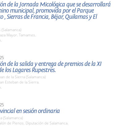
ón de la Jornada Micológica que se desarrollará
mino municipal, promovida por el Parque
o , Sierras de Francia, Béjar, Quilamas y El
(Salamanca)
aza Mayor. Tamames.
h.
25
ón de la salida y entrega de premios de la XI
e los Lagares Rupestres.
an de la Sierra (Salamanca)
n Esteban de la Sierra.
h.
25
vincial en sesión ordinaria
a (Salamanca)
lón de Plenos. Diputación de Salamanca.