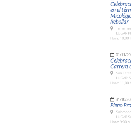
Celebraci
en el tér
Micológic
Rebollar
Tamames 
LUGAR Pl
Hora: 10,00 
01/11/20
Celebraci
Carrera d
San Esteb
LUGAR: Sa
Hora: 11,00 
31/10/20
Pleno Pro
Salamanc
LUGAR Sa
Hora: 9:00 h.