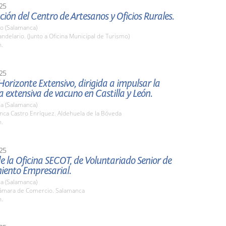
25
ión del Centro de Artesanos y Oficios Rurales.
io (Salamanca)
delario. (Junto a Oficina Municipal de Turismo)
h.
25
orizonte Extensivo, dirigida a impulsar la
 extensiva de vacuno en Castilla y León.
a (Salamanca)
nca Castro Enríquez. Aldehuela de la Bóveda
h.
25
e la Oficina SECOT, de Voluntariado Senior de
iento Empresarial.
a (Salamanca)
mara de Comercio. Salamanca
h.