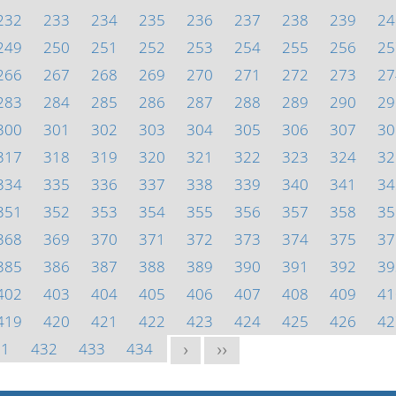
232
233
234
235
236
237
238
239
24
249
250
251
252
253
254
255
256
25
266
267
268
269
270
271
272
273
27
283
284
285
286
287
288
289
290
29
300
301
302
303
304
305
306
307
30
317
318
319
320
321
322
323
324
32
334
335
336
337
338
339
340
341
34
351
352
353
354
355
356
357
358
35
368
369
370
371
372
373
374
375
37
385
386
387
388
389
390
391
392
39
402
403
404
405
406
407
408
409
41
419
420
421
422
423
424
425
426
42
31
432
433
434
>
>>