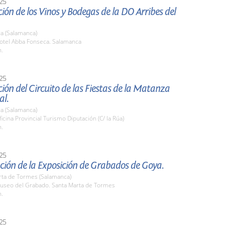
25
ión de los Vinos y Bodegas de la DO Arribes del
a (Salamanca)
tel Abba Fonseca. Salamanca
h.
25
ión del Circuito de las Fiestas de la Matanza
al.
a (Salamanca)
cina Provincial Turismo Diputación (C/ la Rúa)
h.
25
ción de la Exposición de Grabados de Goya.
rta de Tormes (Salamanca)
seo del Grabado. Santa Marta de Tormes
h.
25