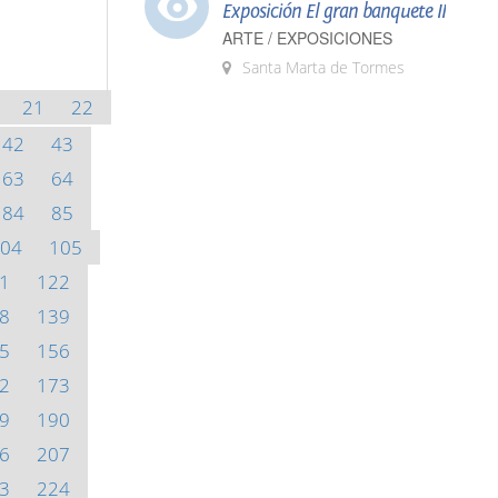
Exposición El gran banquete II
ARTE / EXPOSICIONES
Santa Marta de Tormes
21
22
42
43
63
64
84
85
04
105
1
122
8
139
5
156
2
173
9
190
6
207
3
224