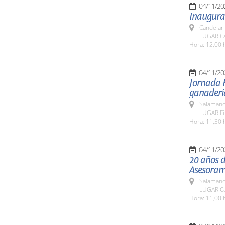
04/11/20
Inaugurac
Candelar
LUGAR Can
Hora: 12,00 
04/11/20
Jornada H
ganadería
Salamanc
LUGAR Fi
Hora: 11,30 
04/11/20
20 años d
Asesoram
Salamanc
LUGAR Cá
Hora: 11,00 