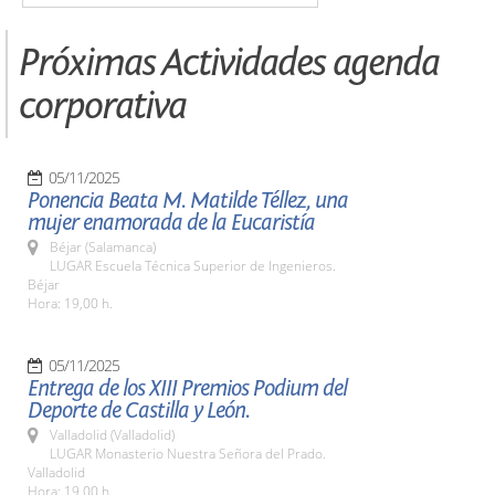
Próximas Actividades agenda
corporativa
05/11/2025
Ponencia Beata M. Matilde Téllez, una
mujer enamorada de la Eucaristía
Béjar (Salamanca)
LUGAR Escuela Técnica Superior de Ingenieros.
Béjar
Hora: 19,00 h.
05/11/2025
Entrega de los XIII Premios Podium del
Deporte de Castilla y León.
Valladolid (Valladolid)
LUGAR Monasterio Nuestra Señora del Prado.
Valladolid
Hora: 19,00 h.