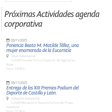
Próximas Actividades agenda
corporativa
05/11/2025
Ponencia Beata M. Matilde Téllez, una
mujer enamorada de la Eucaristía
Béjar (Salamanca)
LUGAR Escuela Técnica Superior de Ingenieros.
Béjar
Hora: 19,00 h.
05/11/2025
Entrega de los XIII Premios Podium del
Deporte de Castilla y León.
Valladolid (Valladolid)
LUGAR Monasterio Nuestra Señora del Prado.
Valladolid
Hora: 19,00 h.