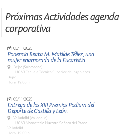
Próximas Actividades agenda
corporativa
05/11/2025
Ponencia Beata M. Matilde Téllez, una
mujer enamorada de la Eucaristía
Béjar (Salamanca)
LUGAR Escuela Técnica Superior de Ingenieros.
Béjar
Hora: 19,00 h.
05/11/2025
Entrega de los XIII Premios Podium del
Deporte de Castilla y León.
Valladolid (Valladolid)
LUGAR Monasterio Nuestra Señora del Prado.
Valladolid
Hora: 19,00 h.