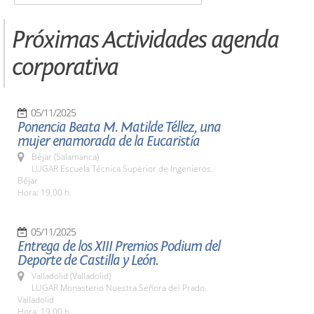
Próximas Actividades agenda
corporativa
05/11/2025
Ponencia Beata M. Matilde Téllez, una
mujer enamorada de la Eucaristía
Béjar (Salamanca)
LUGAR Escuela Técnica Superior de Ingenieros.
Béjar
Hora: 19,00 h.
05/11/2025
Entrega de los XIII Premios Podium del
Deporte de Castilla y León.
Valladolid (Valladolid)
LUGAR Monasterio Nuestra Señora del Prado.
Valladolid
Hora: 19,00 h.