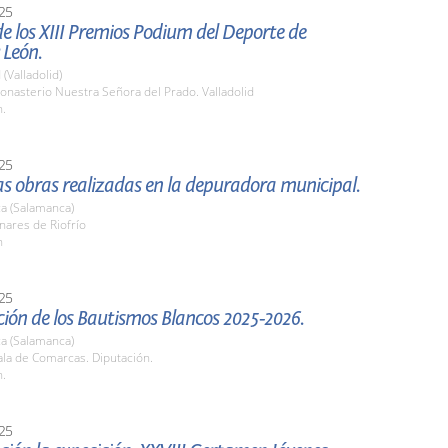
25
e los XIII Premios Podium del Deporte de
 León.
 (Valladolid)
nasterio Nuestra Señora del Prado. Valladolid
h.
25
las obras realizadas en la depuradora municipal.
a (Salamanca)
nares de Riofrío
h
25
ión de los Bautismos Blancos 2025-2026.
a (Salamanca)
la de Comarcas. Diputación.
h.
25