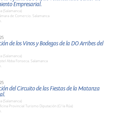
iento Empresarial.
a (Salamanca)
mara de Comercio. Salamanca
h.
25
ión de los Vinos y Bodegas de la DO Arribes del
a (Salamanca)
tel Abba Fonseca. Salamanca
h.
25
ión del Circuito de las Fiestas de la Matanza
al.
a (Salamanca)
cina Provincial Turismo Diputación (C/ la Rúa)
h.