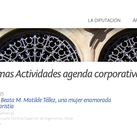
LA DIPUTACIÓN
Á
mas Actividades agenda corporativ
25
 Beata M. Matilde Téllez, una mujer enamorada
aristía
lamanca)
cuela Técnica Superior de Ingenieros. Béjar
h.