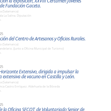
ión la exposición, XXVIII Certamen Jóvenes
 de Fundación Gaceta.
a (Salamanca)
a La Salina. Diputación
h.
25
ión del Centro de Artesanos y Oficios Rurales.
io (Salamanca)
delario. (Junto a Oficina Municipal de Turismo)
h.
25
orizonte Extensivo, dirigida a impulsar la
 extensiva de vacuno en Castilla y León.
a (Salamanca)
nca Castro Enríquez. Aldehuela de la Bóveda
h.
25
e la Oficina SECOT, de Voluntariado Senior de