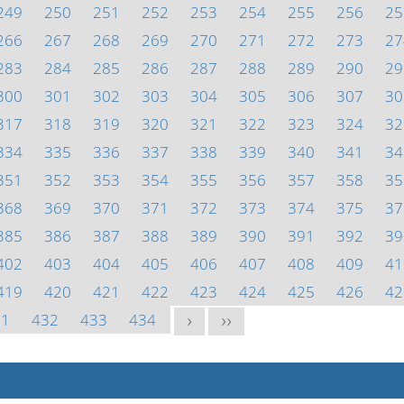
249
250
251
252
253
254
255
256
25
266
267
268
269
270
271
272
273
27
283
284
285
286
287
288
289
290
29
300
301
302
303
304
305
306
307
30
317
318
319
320
321
322
323
324
32
334
335
336
337
338
339
340
341
34
351
352
353
354
355
356
357
358
35
368
369
370
371
372
373
374
375
37
385
386
387
388
389
390
391
392
39
402
403
404
405
406
407
408
409
41
419
420
421
422
423
424
425
426
42
31
432
433
434
>
>>