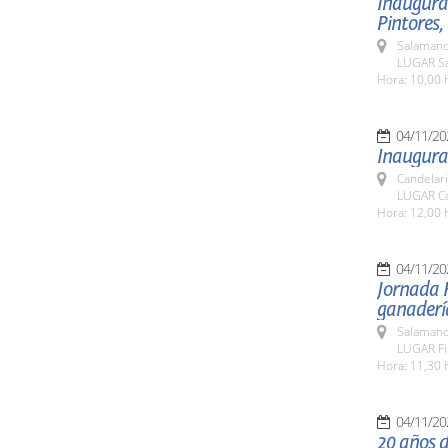
Inaugurac
Pintores,
Salamanc
LUGAR Sal
Hora: 10,00 
04/11/20
Inaugurac
Candelar
LUGAR Can
Hora: 12,00 
04/11/20
Jornada H
ganadería
Salamanc
LUGAR Fi
Hora: 11,30 
04/11/20
20 años d