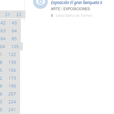
Exposición El gran banquete II
ARTE / EXPOSICIONES
21
22
Santa Marta de Tormes
42
43
63
64
84
85
04
105
1
122
8
139
5
156
2
173
9
190
6
207
3
224
0
241