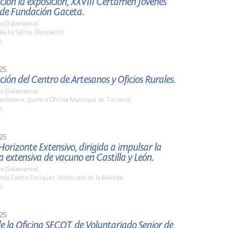
ión la exposición, XXVIII Certamen Jóvenes
 de Fundación Gaceta.
a (Salamanca)
a La Salina. Diputación
h.
25
ión del Centro de Artesanos y Oficios Rurales.
io (Salamanca)
delario. (Junto a Oficina Municipal de Turismo)
h.
25
orizonte Extensivo, dirigida a impulsar la
 extensiva de vacuno en Castilla y León.
a (Salamanca)
nca Castro Enríquez. Aldehuela de la Bóveda
h.
25
e la Oficina SECOT, de Voluntariado Senior de