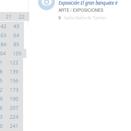
Exposición El gran banquete II
ARTE / EXPOSICIONES
21
22
Santa Marta de Tormes
42
43
63
64
84
85
04
105
1
122
8
139
5
156
2
173
9
190
6
207
3
224
0
241