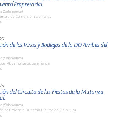
iento Empresarial.
a (Salamanca)
mara de Comercio. Salamanca
h.
25
ión de los Vinos y Bodegas de la DO Arribes del
a (Salamanca)
tel Abba Fonseca. Salamanca
h.
25
ión del Circuito de las Fiestas de la Matanza
al.
a (Salamanca)
cina Provincial Turismo Diputación (C/ la Rúa)
h.