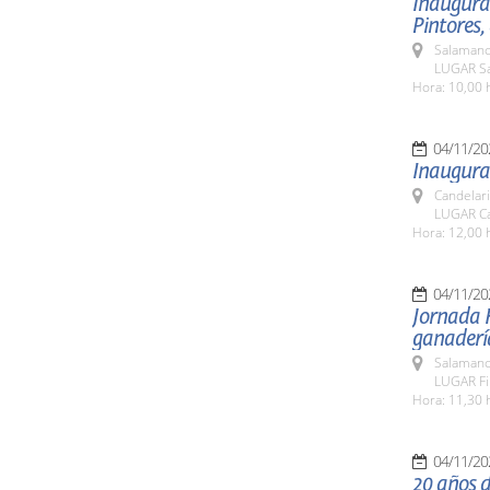
Inaugurac
Pintores,
Salamanc
LUGAR Sal
Hora: 10,00 
04/11/20
Inaugurac
Candelar
LUGAR Can
Hora: 12,00 
04/11/20
Jornada H
ganadería
Salamanc
LUGAR Fi
Hora: 11,30 
04/11/20
20 años d