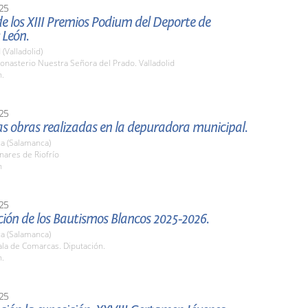
25
e los XIII Premios Podium del Deporte de
 León.
 (Valladolid)
nasterio Nuestra Señora del Prado. Valladolid
h.
25
las obras realizadas en la depuradora municipal.
a (Salamanca)
nares de Riofrío
h
25
ión de los Bautismos Blancos 2025-2026.
a (Salamanca)
la de Comarcas. Diputación.
h.
25