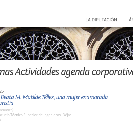
LA DIPUTACIÓN
Á
mas Actividades agenda corporativ
25
 Beata M. Matilde Téllez, una mujer enamorada
aristía
lamanca)
cuela Técnica Superior de Ingenieros. Béjar
h.