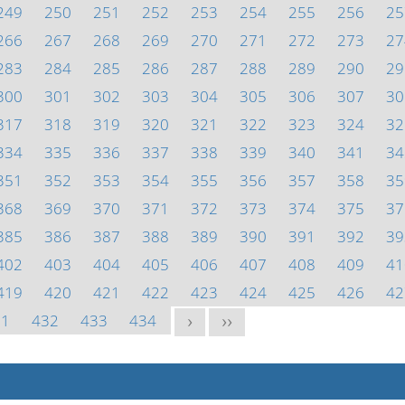
249
250
251
252
253
254
255
256
25
266
267
268
269
270
271
272
273
27
283
284
285
286
287
288
289
290
29
300
301
302
303
304
305
306
307
30
317
318
319
320
321
322
323
324
32
334
335
336
337
338
339
340
341
34
351
352
353
354
355
356
357
358
35
368
369
370
371
372
373
374
375
37
385
386
387
388
389
390
391
392
39
402
403
404
405
406
407
408
409
41
419
420
421
422
423
424
425
426
42
31
432
433
434
>
>>