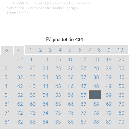
LUGAR Recinto Ferial (Pab. Central), Diputación de
Salamanca. (Acceso por Ctra. Ciudad Rodrigo)
Hora: 18,00 h
Página
58
de
434
1
2
3
4
5
6
7
8
9
10
<<
<
11
12
13
14
15
16
17
18
19
20
21
22
23
24
25
26
27
28
29
30
31
32
33
34
35
36
37
38
39
40
41
42
43
44
45
46
47
48
49
50
51
52
53
54
55
56
57
58
59
60
61
62
63
64
65
66
67
68
69
70
71
72
73
74
75
76
77
78
79
80
81
82
83
84
85
86
87
88
89
90