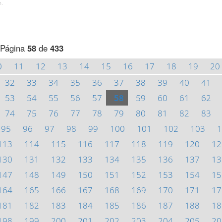
h.
Página
58
de
433
0
11
12
13
14
15
16
17
18
19
20
32
33
34
35
36
37
38
39
40
41
53
54
55
56
57
58
59
60
61
62
74
75
76
77
78
79
80
81
82
83
95
96
97
98
99
100
101
102
103
1
113
114
115
116
117
118
119
120
12
130
131
132
133
134
135
136
137
13
147
148
149
150
151
152
153
154
15
164
165
166
167
168
169
170
171
17
181
182
183
184
185
186
187
188
18
198
199
200
201
202
203
204
205
20