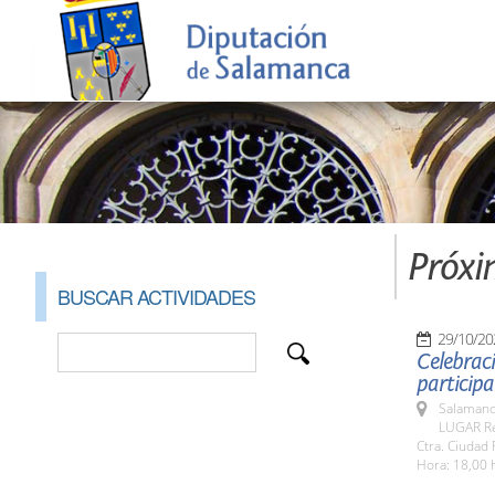
Próxi
BUSCAR ACTIVIDADES
29/10/20
Celebraci
participa
Salamanc
LUGAR Rec
Ctra. Ciudad 
Hora: 18,00 