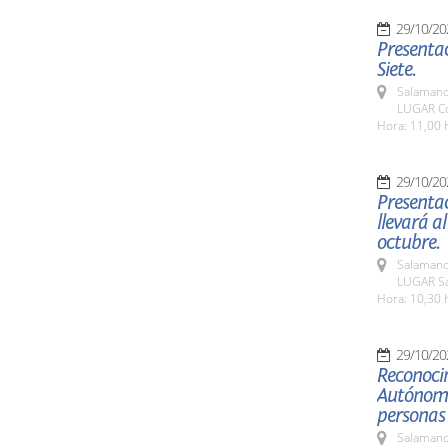
29/10/20
Presentac
Siete.
Salamanc
LUGAR Co
Hora: 11,00 
29/10/20
Presentac
llevará a
octubre.
Salamanc
LUGAR Sa
Hora: 10,30 
29/10/20
Reconoci
Autónomo
personas
Salamanc