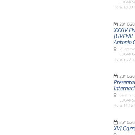
LUGAR Sa
Hora: 10,00 
28/10/20
XXXIV E
JUVENIL
Antonio
Villamayo
LUGAR C/
Hora: 9:30 h.
28/10/20
Presentac
Internaci
Salamanc
LUGAR Sa
Hora: 11:15 
25/10/20
XVI Carre