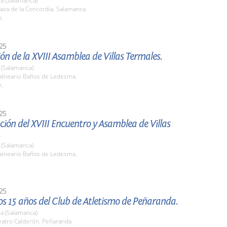
a (Salamanca)
aza de la Concordia. Salamanca
h.
25
ón de la XVIII Asamblea de Villas Termales.
(Salamanca)
lneario Baños de Ledesma.
h.
25
ión del XVIII Encuentro y Asamblea de Villas
.
(Salamanca)
lneario Baños de Ledesma.
25
os 15 años del Club de Atletismo de Peñaranda.
a (Salamanca)
atro Calderón. Peñaranda