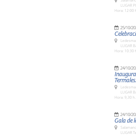
Salamanc
LUGAR Pl
Hora: 12:00 
25/10/20
Celebraci
Ledesma 
LUGAR Ba
Hora: 10:30 
24/10/20
Inaugurac
Termales
Ledesma 
LUGAR Ba
Hora: 9,30 h.
24/10/20
Gala de l
Salamanc
LUGAR Te