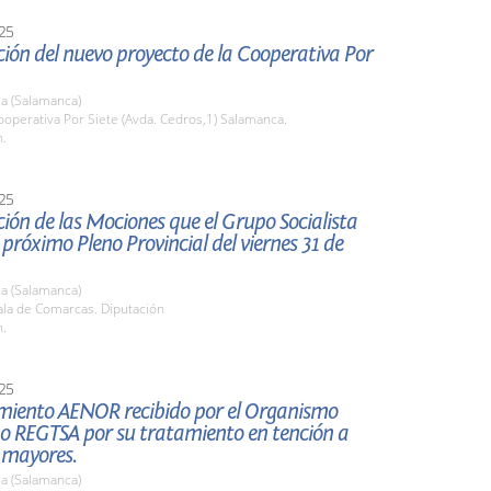
25
ión del nuevo proyecto de la Cooperativa Por
a (Salamanca)
operativa Por Siete (Avda. Cedros,1) Salamanca.
h.
25
ión de las Mociones que el Grupo Socialista
l próximo Pleno Provincial del viernes 31 de
a (Salamanca)
la de Comarcas. Diputación
h.
25
miento AENOR recibido por el Organismo
 REGTSA por su tratamiento en tención a
 mayores.
a (Salamanca)