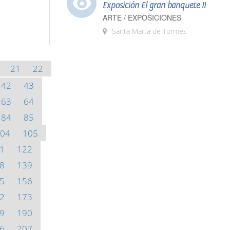
Exposición El gran banquete II
ARTE / EXPOSICIONES
Santa Marta de Tormes
21
22
42
43
63
64
84
85
04
105
1
122
8
139
5
156
2
173
9
190
6
207