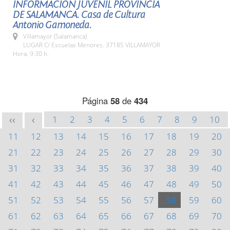
INFORMACIÓN JUVENIL PROVINCIA
DE SALAMANCA. Casa de Cultura
Antonio Gamoneda.
Villamayor (Salamanca)
LUGAR C/ Escuelas Menores. 37185 VILLAMAYOR
Hora: 9:30 h.
Página
58
de
434
1
2
3
4
5
6
7
8
9
10
<<
<
11
12
13
14
15
16
17
18
19
20
21
22
23
24
25
26
27
28
29
30
31
32
33
34
35
36
37
38
39
40
41
42
43
44
45
46
47
48
49
50
51
52
53
54
55
56
57
58
59
60
61
62
63
64
65
66
67
68
69
70