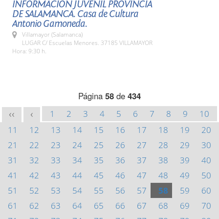
INFORMACIÓN JUVENIL PROVINCIA
DE SALAMANCA. Casa de Cultura
Antonio Gamoneda.
Villamayor (Salamanca)
LUGAR C/ Escuelas Menores. 37185 VILLAMAYOR
Hora: 9:30 h.
Página
58
de
434
1
2
3
4
5
6
7
8
9
10
<<
<
11
12
13
14
15
16
17
18
19
20
21
22
23
24
25
26
27
28
29
30
31
32
33
34
35
36
37
38
39
40
41
42
43
44
45
46
47
48
49
50
51
52
53
54
55
56
57
58
59
60
61
62
63
64
65
66
67
68
69
70