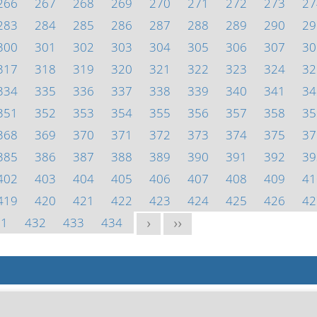
266
267
268
269
270
271
272
273
27
283
284
285
286
287
288
289
290
29
300
301
302
303
304
305
306
307
30
317
318
319
320
321
322
323
324
32
334
335
336
337
338
339
340
341
34
351
352
353
354
355
356
357
358
35
368
369
370
371
372
373
374
375
37
385
386
387
388
389
390
391
392
39
402
403
404
405
406
407
408
409
41
419
420
421
422
423
424
425
426
42
31
432
433
434
>
>>