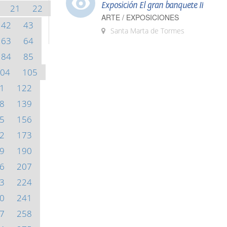
Exposición El gran banquete II
21
22
ARTE / EXPOSICIONES
42
43
Santa Marta de Tormes
63
64
84
85
04
105
1
122
8
139
5
156
2
173
9
190
6
207
3
224
0
241
7
258