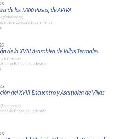
25
ra de los 1.000 Pasos, de AVIVA
a (Salamanca)
aza de la Concordia. Salamanca
h.
25
ón de la XVIII Asamblea de Villas Termales.
(Salamanca)
lneario Baños de Ledesma.
h.
25
ión del XVIII Encuentro y Asamblea de Villas
.
(Salamanca)
lneario Baños de Ledesma.
25