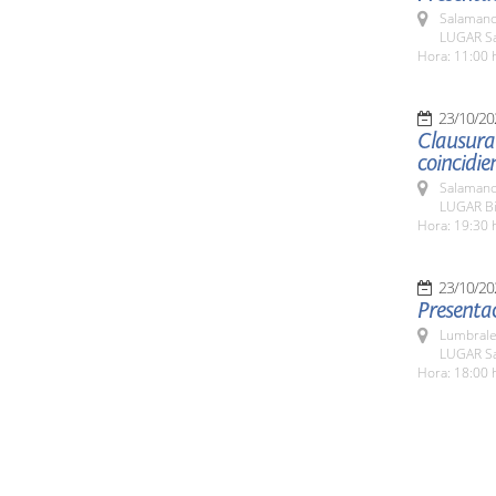
Salamanc
LUGAR Sa
Hora: 11:00 
23/10/20
Clausura 
coincidie
Salamanc
LUGAR Bib
Hora: 19:30 
23/10/20
Presentac
Lumbrale
LUGAR Sa
Hora: 18:00 