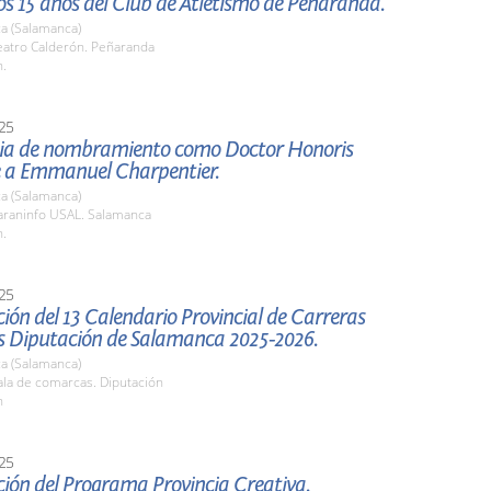
os 15 años del Club de Atletismo de Peñaranda.
a (Salamanca)
atro Calderón. Peñaranda
h.
25
a de nombramiento como Doctor Honoris
 a Emmanuel Charpentier.
a (Salamanca)
raninfo USAL. Salamanca
h.
25
ión del 13 Calendario Provincial de Carreras
s Diputación de Salamanca 2025-2026.
a (Salamanca)
la de comarcas. Diputación
h
25
ión del Programa Provincia Creativa.