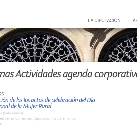
LA DIPUTACIÓN
Á
mas Actividades agenda corporativ
25
ión de los los actos de celebración del Día
onal de la Mujer Rural
a (Salamanca)
la de las Comarcas, Diputación de Salamanca.
h.