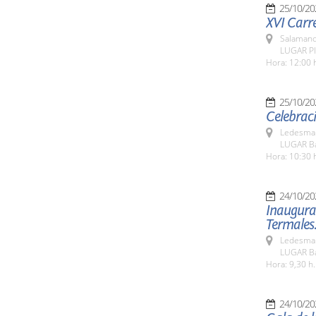
25/10/20
XVI Carre
Salamanc
LUGAR Pl
Hora: 12:00 
25/10/20
Celebraci
Ledesma 
LUGAR Ba
Hora: 10:30 
24/10/20
Inaugurac
Termales
Ledesma 
LUGAR Ba
Hora: 9,30 h.
24/10/20