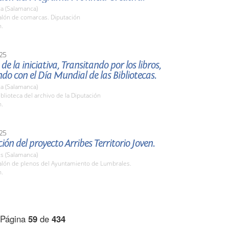
a (Salamanca)
lón de comarcas. Diputación
h.
25
de la iniciativa, Transitando por los libros,
ndo con el Día Mundial de las Bibliotecas.
a (Salamanca)
lioteca del archivo de la Diputación
h.
25
ión del proyecto Arribes Territorio Joven.
s (Salamanca)
lón de plenos del Ayuntamiento de Lumbrales.
h.
Página
59
de
434