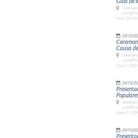
Gala de l
Salamanc
LUGAR Te
Hora: 20:15 
24/10/20
Ceremoni
Causa de
Salamanc
LUGAR Pa
Hora: 12:00 
24/10/20
Presentac
Populare
Salamanc
LUGAR Sa
Hora: 11:30 
24/10/20
Presentac