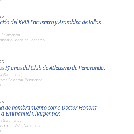
25
ión del XVIII Encuentro y Asamblea de Villas
.
(Salamanca)
lneario Baños de Ledesma.
25
os 15 años del Club de Atletismo de Peñaranda.
a (Salamanca)
atro Calderón. Peñaranda
h.
25
a de nombramiento como Doctor Honoris
 a Emmanuel Charpentier.
a (Salamanca)
raninfo USAL. Salamanca
h.