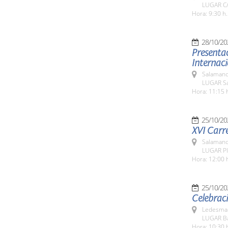
LUGAR C/
Hora: 9:30 h.
28/10/20
Presentac
Internaci
Salamanc
LUGAR Sa
Hora: 11:15 
25/10/20
XVI Carre
Salamanc
LUGAR Pl
Hora: 12:00 
25/10/20
Celebraci
Ledesma 
LUGAR Ba
Hora: 10:30 