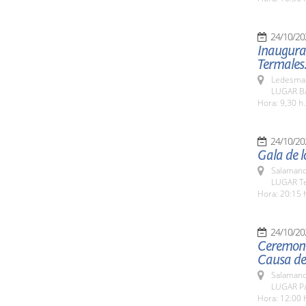
24/10/20
Inaugurac
Termales
Ledesma 
LUGAR Ba
Hora: 9,30 h.
24/10/20
Gala de l
Salamanc
LUGAR Te
Hora: 20:15 
24/10/20
Ceremoni
Causa de
Salamanc
LUGAR Pa
Hora: 12:00 