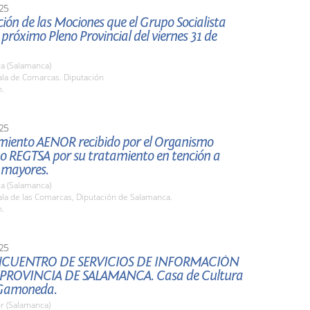
25
ión de las Mociones que el Grupo Socialista
l próximo Pleno Provincial del viernes 31 de
a (Salamanca)
la de Comarcas. Diputación
h.
25
miento AENOR recibido por el Organismo
 REGTSA por su tratamiento en tención a
 mayores.
a (Salamanca)
la de las Comarcas, Diputación de Salamanca.
h.
25
NCUENTRO DE SERVICIOS DE INFORMACIÓN
 PROVINCIA DE SALAMANCA. Casa de Cultura
 Gamoneda.
r (Salamanca)