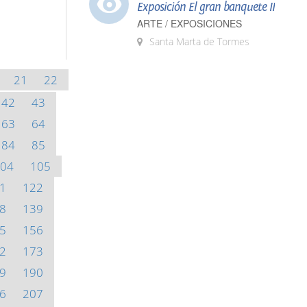
Exposición El gran banquete II
ARTE / EXPOSICIONES
Santa Marta de Tormes
21
22
42
43
63
64
84
85
04
105
1
122
8
139
5
156
2
173
9
190
6
207