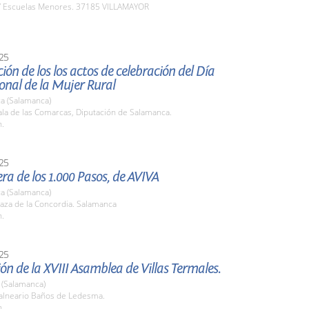
 Escuelas Menores. 37185 VILLAMAYOR
25
ión de los los actos de celebración del Día
onal de la Mujer Rural
a (Salamanca)
la de las Comarcas, Diputación de Salamanca.
h.
25
ra de los 1.000 Pasos, de AVIVA
a (Salamanca)
aza de la Concordia. Salamanca
h.
25
ón de la XVIII Asamblea de Villas Termales.
(Salamanca)
lneario Baños de Ledesma.
h.