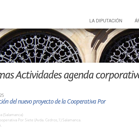
LA DIPUTACIÓN
Á
mas Actividades agenda corporativ
25
ión del nuevo proyecto de la Cooperativa Por
a (Salamanca)
operativa Por Siete (Avda. Cedros,1) Salamanca.
h.