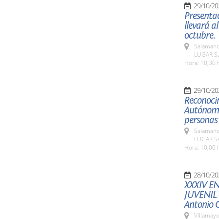
29/10/20
Presentac
llevará a
octubre.
Salamanc
LUGAR Sa
Hora: 10,30 
29/10/20
Reconoci
Autónomo
personas
Salamanc
LUGAR Sa
Hora: 10,00 
28/10/20
XXXIV E
JUVENIL
Antonio
Villamayo