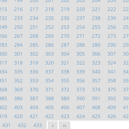
198
199
200
201
202
203
204
205
20
215
216
217
218
219
220
221
222
22
232
233
234
235
236
237
238
239
24
249
250
251
252
253
254
255
256
25
266
267
268
269
270
271
272
273
27
283
284
285
286
287
288
289
290
29
300
301
302
303
304
305
306
307
30
317
318
319
320
321
322
323
324
32
334
335
336
337
338
339
340
341
34
351
352
353
354
355
356
357
358
35
368
369
370
371
372
373
374
375
37
385
386
387
388
389
390
391
392
39
402
403
404
405
406
407
408
409
41
419
420
421
422
423
424
425
426
42
431
432
433
>
>>