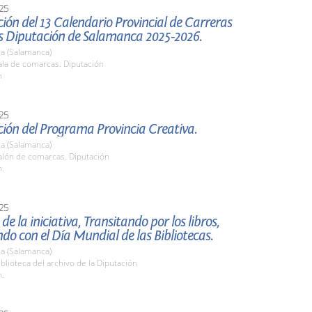
25
ión del 13 Calendario Provincial de Carreras
s Diputación de Salamanca 2025-2026.
a (Salamanca)
la de comarcas. Diputación
h
25
ión del Programa Provincia Creativa.
a (Salamanca)
lón de comarcas. Diputación
h.
25
de la iniciativa, Transitando por los libros,
ndo con el Día Mundial de las Bibliotecas.
a (Salamanca)
lioteca del archivo de la Diputación
h.