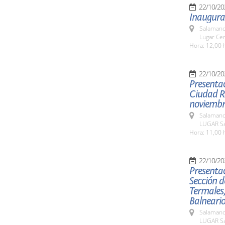
22/10/20
Inaugura
Salamanc
Lugar Cen
Hora: 12,00 
22/10/20
Presentac
Ciudad Ro
noviemb
Salamanc
LUGAR Sa
Hora: 11,00 
22/10/20
Presentac
Sección d
Termales,
Balneari
Salamanc
LUGAR Sa