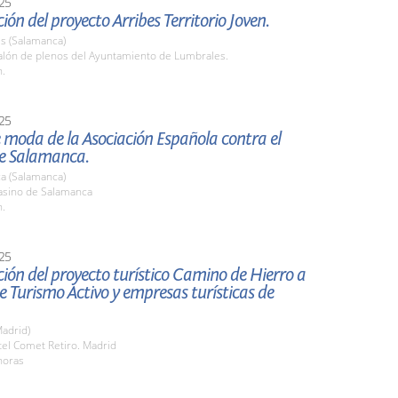
25
ión del proyecto Arribes Territorio Joven.
s (Salamanca)
lón de plenos del Ayuntamiento de Lumbrales.
h.
25
e moda de la Asociación Española contra el
e Salamanca.
a (Salamanca)
sino de Salamanca
h.
25
ión del proyecto turístico Camino de Hierro a
 Turismo Activo y empresas turísticas de
adrid)
tel Comet Retiro. Madrid
horas