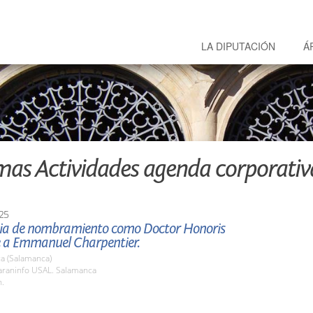
LA DIPUTACIÓN
Á
mas Actividades agenda corporativ
25
a de nombramiento como Doctor Honoris
 a Emmanuel Charpentier.
a (Salamanca)
raninfo USAL. Salamanca
h.