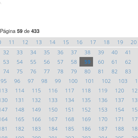
h.
Página
59
de
433
0
11
12
13
14
15
16
17
18
19
20
32
33
34
35
36
37
38
39
40
41
53
54
55
56
57
58
59
60
61
62
74
75
76
77
78
79
80
81
82
83
95
96
97
98
99
100
101
102
103
1
113
114
115
116
117
118
119
120
12
130
131
132
133
134
135
136
137
13
147
148
149
150
151
152
153
154
15
164
165
166
167
168
169
170
171
17
181
182
183
184
185
186
187
188
18