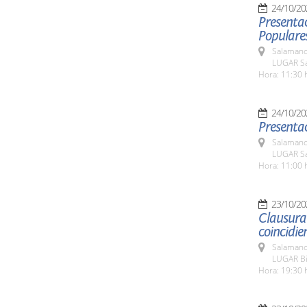
24/10/20
Presentac
Populare
Salamanc
LUGAR Sa
Hora: 11:30 
24/10/20
Presentac
Salamanc
LUGAR Sa
Hora: 11:00 
23/10/20
Clausura 
coincidie
Salamanc
LUGAR Bib
Hora: 19:30 