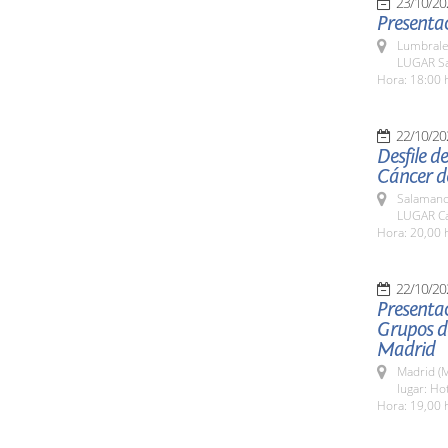
23/10/20
Presentac
Lumbrale
LUGAR Sa
Hora: 18:00 
22/10/20
Desfile d
Cáncer d
Salamanc
LUGAR Ca
Hora: 20,00 
22/10/20
Presentac
Grupos de
Madrid
Madrid (M
lugar: Ho
Hora: 19,00 