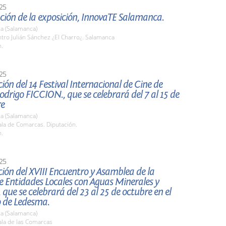
25
ción de la exposición, InnovaTE Salamanca.
a (Salamanca)
tro Julián Sánchez ¿El Charro¿. Salamanca
h.
25
ión del 14 Festival Internacional de Cine de
drigo FICCION., que se celebrará del 7 al 15 de
re
a (Salamanca)
la de Comarcas. Diputación.
h.
25
ión del XVIII Encuentro y Asamblea de la
e Entidades Locales con Aguas Minerales y
 que se celebrará del 23 al 25 de octubre en el
o de Ledesma.
a (Salamanca)
la de las Comarcas