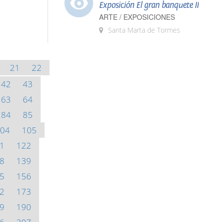
Exposición El gran banquete II
ARTE / EXPOSICIONES
Santa Marta de Tormes
21
22
42
43
63
64
84
85
04
105
1
122
8
139
5
156
2
173
9
190