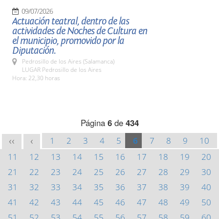
09/07/2026
Actuación teatral, dentro de las
actividades de Noches de Cultura en
el municipio, promovido por la
Diputación.
Pedrosillo de los Aires (Salamanca)
LUGAR Pedrosillo de los Aires
Hora: 22,30 horas
Página
6
de
434
1
2
3
4
5
6
7
8
9
10
<<
<
11
12
13
14
15
16
17
18
19
20
21
22
23
24
25
26
27
28
29
30
31
32
33
34
35
36
37
38
39
40
41
42
43
44
45
46
47
48
49
50
51
52
53
54
55
56
57
58
59
60