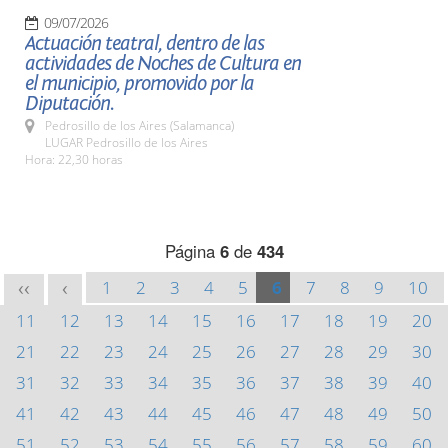
09/07/2026
Actuación teatral, dentro de las
actividades de Noches de Cultura en
el municipio, promovido por la
Diputación.
Pedrosillo de los Aires (Salamanca)
LUGAR Pedrosillo de los Aires
Hora: 22,30 horas
Página
6
de
434
1
2
3
4
5
6
7
8
9
10
<<
<
11
12
13
14
15
16
17
18
19
20
21
22
23
24
25
26
27
28
29
30
31
32
33
34
35
36
37
38
39
40
41
42
43
44
45
46
47
48
49
50
51
52
53
54
55
56
57
58
59
60