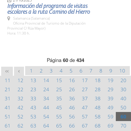
Información del programa de visitas
escolares a la ruta Camino del Hierro
Salamanca (Salamanca)
Oficina Provincial de Turismo de la Diputación
Provincial C/ Rúa Mayor)
Hora: 11:30 h.
Página
60
de
434
1
2
3
4
5
6
7
8
9
10
<<
<
11
12
13
14
15
16
17
18
19
20
21
22
23
24
25
26
27
28
29
30
31
32
33
34
35
36
37
38
39
40
41
42
43
44
45
46
47
48
49
50
51
52
53
54
55
56
57
58
59
60
61
62
63
64
65
66
67
68
69
70