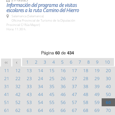
Información del programa de visitas
escolares a la ruta Camino del Hierro
Salamanca (Salamanca)
Oficina Provincial de Turismo de la Diputación
Provincial C/ Rúa Mayor)
Hora: 11:30 h.
Página
60
de
434
1
2
3
4
5
6
7
8
9
10
<<
<
11
12
13
14
15
16
17
18
19
20
21
22
23
24
25
26
27
28
29
30
31
32
33
34
35
36
37
38
39
40
41
42
43
44
45
46
47
48
49
50
51
52
53
54
55
56
57
58
59
60
61
62
63
64
65
66
67
68
69
70