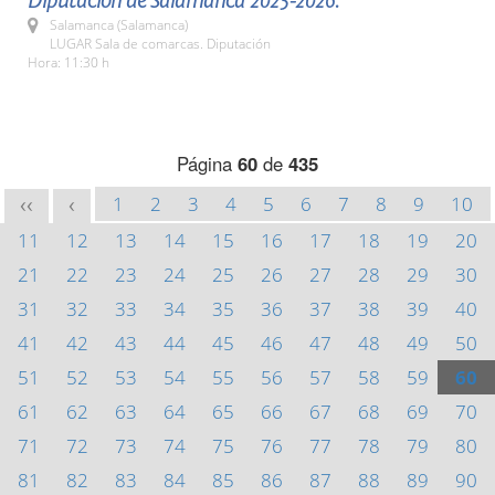
Diputación de Salamanca 2025-2026.
Salamanca (Salamanca)
LUGAR Sala de comarcas. Diputación
Hora: 11:30 h
Página
60
de
435
1
2
3
4
5
6
7
8
9
10
<<
<
11
12
13
14
15
16
17
18
19
20
21
22
23
24
25
26
27
28
29
30
31
32
33
34
35
36
37
38
39
40
41
42
43
44
45
46
47
48
49
50
51
52
53
54
55
56
57
58
59
60
61
62
63
64
65
66
67
68
69
70
71
72
73
74
75
76
77
78
79
80
81
82
83
84
85
86
87
88
89
90