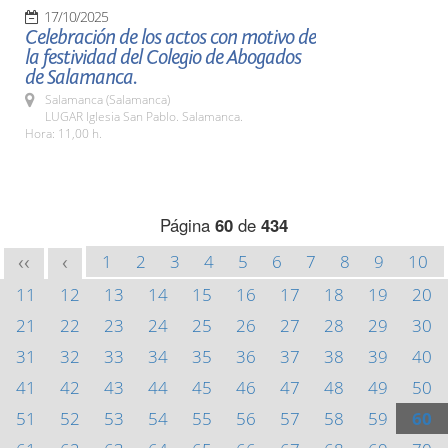
17/10/2025
Celebración de los actos con motivo de
la festividad del Colegio de Abogados
de Salamanca.
Salamanca (Salamanca)
LUGAR Iglesia San Pablo. Salamanca.
Hora: 11,00 h.
Página
60
de
434
1
2
3
4
5
6
7
8
9
10
<<
<
11
12
13
14
15
16
17
18
19
20
21
22
23
24
25
26
27
28
29
30
31
32
33
34
35
36
37
38
39
40
41
42
43
44
45
46
47
48
49
50
51
52
53
54
55
56
57
58
59
60