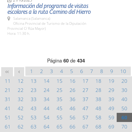
Información del programa de visitas
escolares a la ruta Camino del Hierro
Salamanca (Salamanca)
Oficina Provincial de Turismo de la Diputación
Provincial C/ Rúa Mayor)
Hora: 11:30 h.
Página
60
de
434
1
2
3
4
5
6
7
8
9
10
<<
<
11
12
13
14
15
16
17
18
19
20
21
22
23
24
25
26
27
28
29
30
31
32
33
34
35
36
37
38
39
40
41
42
43
44
45
46
47
48
49
50
51
52
53
54
55
56
57
58
59
60
61
62
63
64
65
66
67
68
69
70