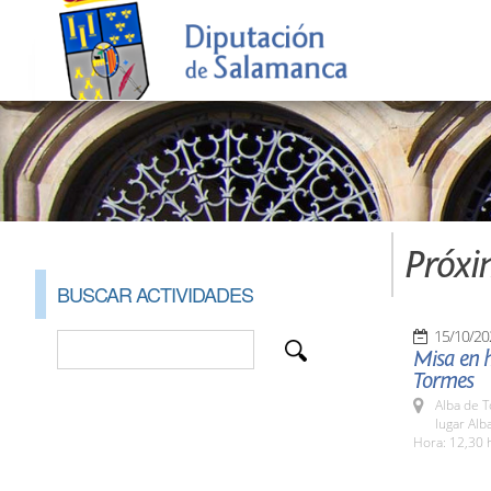
Próxi
BUSCAR ACTIVIDADES
15/10/20
Misa en h
Tormes
Alba de 
lugar Al
Hora: 12,30 