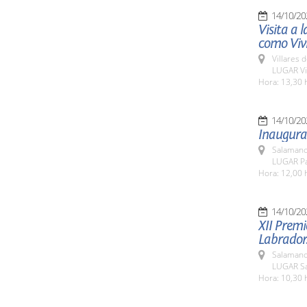
14/10/20
Visita a 
como Vivi
Villares 
LUGAR Vil
Hora: 13,30 
14/10/20
Inaugurac
Salamanc
LUGAR Pa
Hora: 12,00 
14/10/20
XII Premi
Labrador
Salamanc
LUGAR Sa
Hora: 10,30 