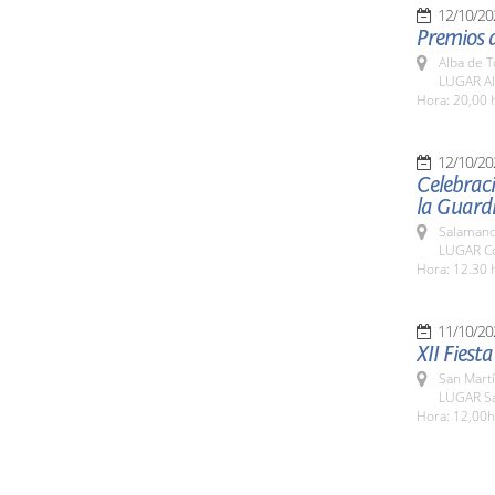
12/10/20
Premios d
Alba de 
LUGAR Al
Hora: 20,00 
12/10/20
Celebraci
la Guardi
Salamanc
LUGAR Co
Hora: 12.30 
11/10/20
XII Fiest
San Martí
LUGAR Sa
Hora: 12,00h