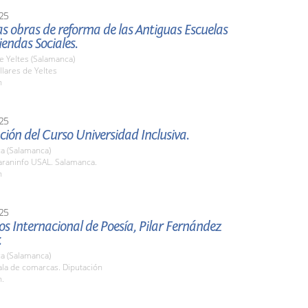
25
las obras de reforma de las Antiguas Escuelas
endas Sociales.
de Yeltes (Salamanca)
lares de Yeltes
h
25
ión del Curso Universidad Inclusiva.
a (Salamanca)
raninfo USAL. Salamanca.
h
25
os Internacional de Poesía, Pilar Fernández
.
a (Salamanca)
la de comarcas. Diputación
h.