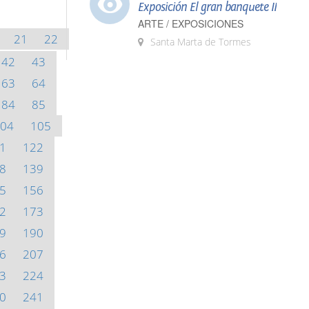
Exposición El gran banquete II
ARTE / EXPOSICIONES
21
22
Santa Marta de Tormes
42
43
63
64
84
85
04
105
1
122
8
139
5
156
2
173
9
190
6
207
3
224
0
241