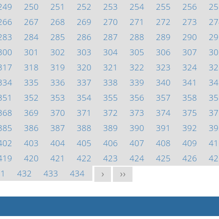
249
250
251
252
253
254
255
256
25
266
267
268
269
270
271
272
273
27
283
284
285
286
287
288
289
290
29
300
301
302
303
304
305
306
307
30
317
318
319
320
321
322
323
324
32
334
335
336
337
338
339
340
341
34
351
352
353
354
355
356
357
358
35
368
369
370
371
372
373
374
375
37
385
386
387
388
389
390
391
392
39
402
403
404
405
406
407
408
409
41
419
420
421
422
423
424
425
426
42
31
432
433
434
>
>>