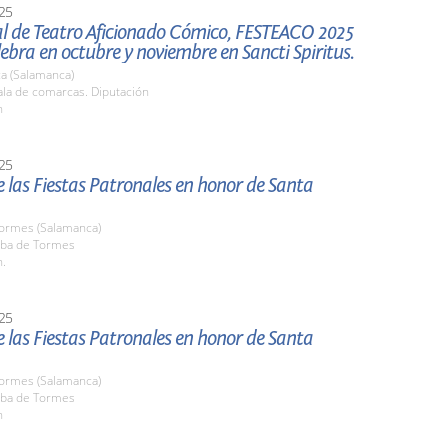
25
al de Teatro Aficionado Cómico, FESTEACO 2025
lebra en octubre y noviembre en Sancti Spiritus.
a (Salamanca)
la de comarcas. Diputación
h
25
 las Fiestas Patronales en honor de Santa
Tormes (Salamanca)
ba de Tormes
h.
25
 las Fiestas Patronales en honor de Santa
Tormes (Salamanca)
ba de Tormes
h