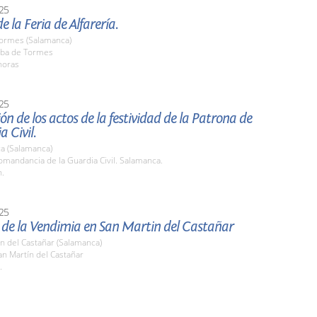
25
e la Feria de Alfarería.
Tormes (Salamanca)
ba de Tormes
horas
25
ón de los actos de la festividad de la Patrona de
a Civil.
a (Salamanca)
mandancia de la Guardia Civil. Salamanca.
h.
25
a de la Vendimia en San Martin del Castañar
n del Castañar (Salamanca)
n Martín del Castañar
.