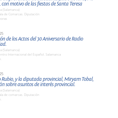
, con motivo de las fiestas de Santa Teresa
a (Salamanca)
la de Comarcas. Diputación
horas
25
ón de los Actos del 30 Aniversario de Radio
dad.
a (Salamanca)
ntro Internacional del Español. Salamanca
h.
25
Rubio, y la diputada provincial, Miryam Tobal,
n sobre asuntos de interés provincial.
a (Salamanca)
la de comarcas. Diputación
h.