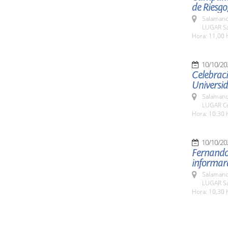
de Riesgo
Salamanc
LUGAR Sa
Hora: 11,00 
10/10/20
Celebraci
Universi
Salamanc
LUGAR Ce
Hora: 10:30 
10/10/20
Fernando 
informará
Salamanc
LUGAR Sa
Hora: 10,30 