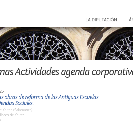
LA DIPUTACIÓN
Á
mas Actividades agenda corporativ
25
las obras de reforma de las Antiguas Escuelas
endas Sociales.
de Yeltes (Salamanca)
lares de Yeltes
h