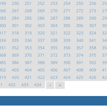
249
250
251
252
253
254
255
256
25
266
267
268
269
270
271
272
273
27
283
284
285
286
287
288
289
290
29
300
301
302
303
304
305
306
307
30
317
318
319
320
321
322
323
324
32
334
335
336
337
338
339
340
341
34
351
352
353
354
355
356
357
358
35
368
369
370
371
372
373
374
375
37
385
386
387
388
389
390
391
392
39
402
403
404
405
406
407
408
409
41
419
420
421
422
423
424
425
426
42
31
432
433
434
>
>>