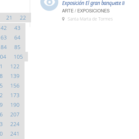
Exposición El gran banquete II
ARTE / EXPOSICIONES
21
22
Santa Marta de Tormes
42
43
63
64
84
85
04
105
1
122
8
139
5
156
2
173
9
190
6
207
3
224
0
241