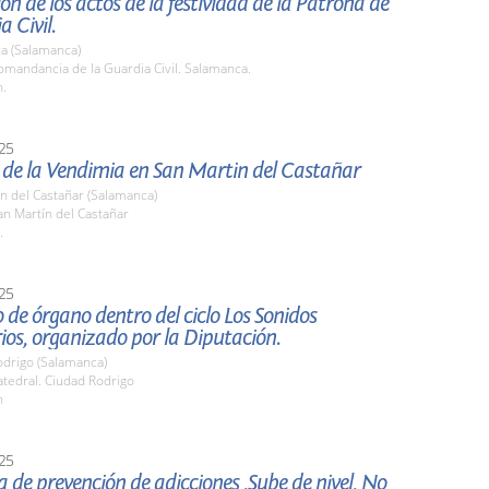
ón de los actos de la festividad de la Patrona de
a Civil.
a (Salamanca)
mandancia de la Guardia Civil. Salamanca.
h.
25
a de la Vendimia en San Martin del Castañar
n del Castañar (Salamanca)
n Martín del Castañar
.
25
 de órgano dentro del ciclo Los Sonidos
os, organizado por la Diputación.
odrigo (Salamanca)
tedral. Ciudad Rodrigo
h
25
e prevención de adicciones ,Sube de nivel, No