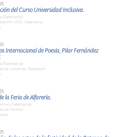
25
ión del Curso Universidad Inclusiva.
a (Salamanca)
raninfo USAL. Salamanca.
h
25
os Internacional de Poesía, Pilar Fernández
.
a (Salamanca)
la de comarcas. Diputación
h.
25
e la Feria de Alfarería.
Tormes (Salamanca)
ba de Tormes
horas
25