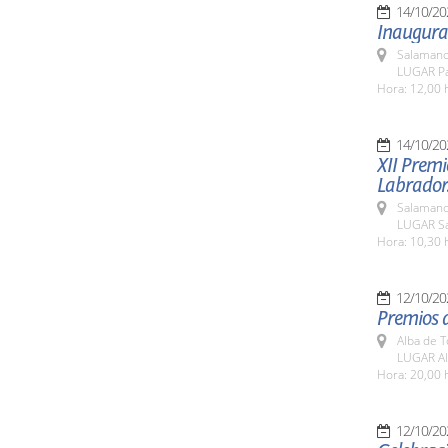
14/10/20
Inaugurac
Salamanc
LUGAR Pa
Hora: 12,00 
14/10/20
XII Premi
Labrador
Salamanc
LUGAR Sa
Hora: 10,30 
12/10/20
Premios d
Alba de 
LUGAR Al
Hora: 20,00 
12/10/20