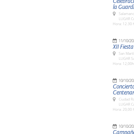
Celebraci
la Guardi
Salamanc
LUGAR Co
Hora: 12.30 
11/10/20
XII Fiest
San Martí
LUGAR Sa
Hora: 12,00h
10/10/20
Concierto
Centenari
Ciudad R
LUGAR Ca
Hora: 20,00 
10/10/20
Campaña d