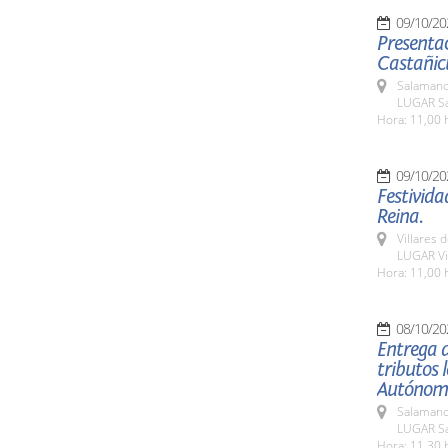
09/10/20
Presentac
Castañicu
Salamanc
LUGAR Sa
Hora: 11,00 
09/10/20
Festivida
Reina.
Villares 
LUGAR Vil
Hora: 11,00 
08/10/20
Entrega d
tributos 
Autónom
Salamanc
LUGAR Sa
Hora: 11,30 