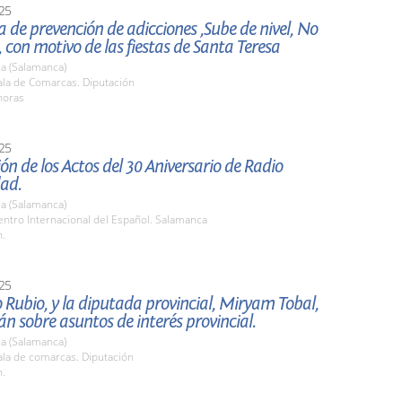
25
e prevención de adicciones ,Sube de nivel, No
, con motivo de las fiestas de Santa Teresa
a (Salamanca)
la de Comarcas. Diputación
horas
25
ón de los Actos del 30 Aniversario de Radio
dad.
a (Salamanca)
ntro Internacional del Español. Salamanca
h.
25
Rubio, y la diputada provincial, Miryam Tobal,
n sobre asuntos de interés provincial.
a (Salamanca)
la de comarcas. Diputación
h.