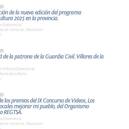
25
ión de la nueva edición del programa
ltura 2025 en la provincia.
a (Salamanca)
la de comarcas. Diputación
h.
25
d de la patrona de la Guardia Civil. Villares de la
de la Reina (Salamanca)
lares de la Reina
h.
25
e los premios del IX Concurso de Videos, Los
locales mejorar mi pueblo, del Organismo
o REGTSA.
a (Salamanca)
la de comarcas. Diputación
h