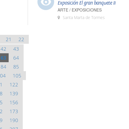
Exposición El gran banquete II
ARTE / EXPOSICIONES
Santa Marta de Tormes
21
22
42
43
63
64
84
85
04
105
1
122
8
139
5
156
2
173
9
190