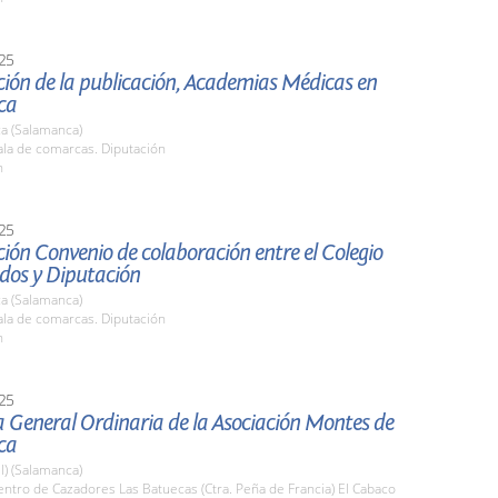
25
ión de la publicación, Academias Médicas en
ca
a (Salamanca)
la de comarcas. Diputación
h
25
ión Convenio de colaboración entre el Colegio
dos y Diputación
a (Salamanca)
la de comarcas. Diputación
h
25
 General Ordinaria de la Asociación Montes de
ca
l) (Salamanca)
tro de Cazadores Las Batuecas (Ctra. Peña de Francia) El Cabaco