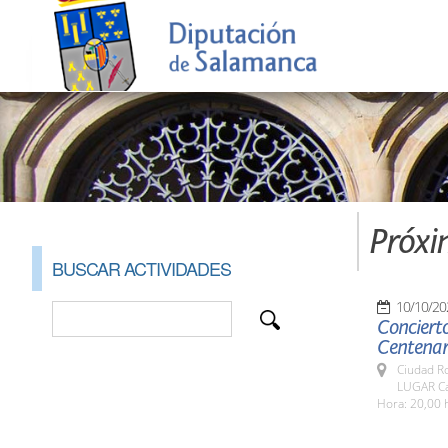
Próxi
BUSCAR ACTIVIDADES
10/10/20
Concierto
Centenari
Ciudad R
LUGAR Ca
Hora: 20,00 