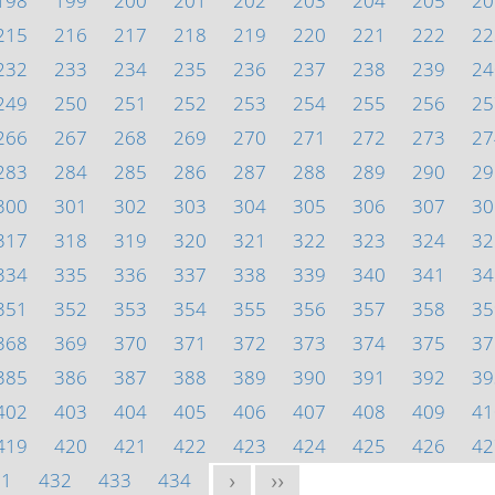
198
199
200
201
202
203
204
205
20
215
216
217
218
219
220
221
222
22
232
233
234
235
236
237
238
239
24
249
250
251
252
253
254
255
256
25
266
267
268
269
270
271
272
273
27
283
284
285
286
287
288
289
290
29
300
301
302
303
304
305
306
307
30
317
318
319
320
321
322
323
324
32
334
335
336
337
338
339
340
341
34
351
352
353
354
355
356
357
358
35
368
369
370
371
372
373
374
375
37
385
386
387
388
389
390
391
392
39
402
403
404
405
406
407
408
409
41
419
420
421
422
423
424
425
426
42
31
432
433
434
>
>>