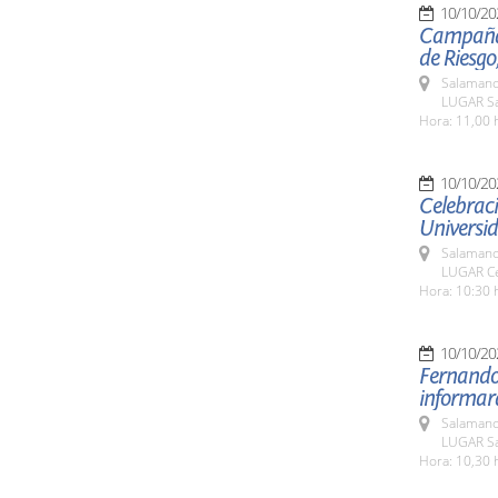
10/10/20
Campaña d
de Riesgo
Salamanc
LUGAR Sa
Hora: 11,00 
10/10/20
Celebraci
Universi
Salamanc
LUGAR Ce
Hora: 10:30 
10/10/20
Fernando 
informará
Salamanc
LUGAR Sa
Hora: 10,30 