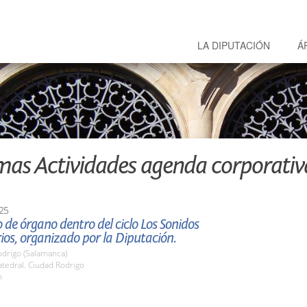
LA DIPUTACIÓN
Á
mas Actividades agenda corporativ
25
 de órgano dentro del ciclo Los Sonidos
os, organizado por la Diputación.
odrigo (Salamanca)
tedral. Ciudad Rodrigo
h