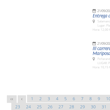
21/09/20
Entrega d
Salamanc
Lugar: P
Hora: 12,00 
21/09/20
III carre
Mariposa
Peñarandi
LUGAR: P
Hora: 10,15 
1
2
3
4
5
6
7
8
9
1
<<
<
23
24
25
26
27
28
29
30
31