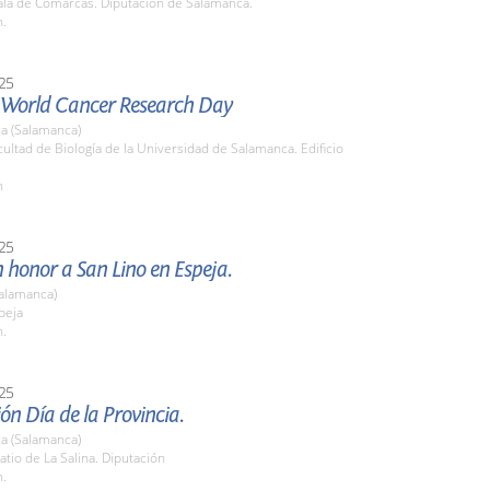
la de Comarcas. Diputación de Salamanca.
h.
25
l World Cancer Research Day
a (Salamanca)
cultad de Biología de la Universidad de Salamanca. Edificio
h
25
n honor a San Lino en Espeja.
Salamanca)
peja
h.
25
ón Día de la Provincia.
a (Salamanca)
tio de La Salina. Diputación
h.