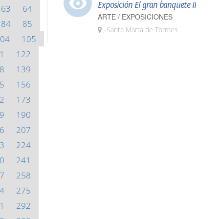
Exposición El gran banquete II
63
64
ARTE / EXPOSICIONES
84
85
Santa Marta de Tormes
04
105
1
122
8
139
5
156
2
173
9
190
6
207
3
224
0
241
7
258
4
275
1
292