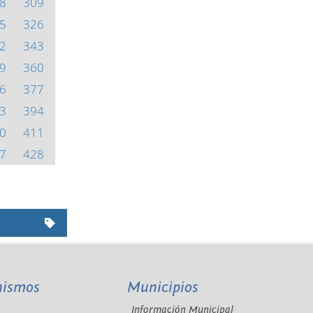
8
309
5
326
2
343
9
360
6
377
3
394
0
411
7
428
nismos
Municipios
Información Municipal