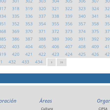
300
301
302
303
304
305
306
307
30
317
318
319
320
321
322
323
324
32
334
335
336
337
338
339
340
341
34
351
352
353
354
355
356
357
358
35
368
369
370
371
372
373
374
375
37
385
386
387
388
389
390
391
392
39
402
403
404
405
406
407
408
409
41
419
420
421
422
423
424
425
426
42
31
432
433
434
>
>>
oración
Áreas
Orga
Cultura
CIPSA