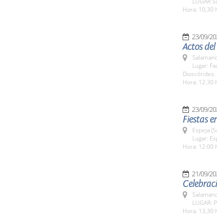
LUGAR Sa
Hora: 10,30 
23/09/20
Actos de
Salamanc
Lugar: Fa
Dioscórides.
Hora: 12:30 
23/09/20
Fiestas e
Espeja (
Lugar: Es
Hora: 12:00 
21/09/20
Celebraci
Salamanc
LUGAR: Pa
Hora: 13,30 