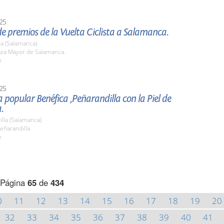
25
e premios de la Vuelta Ciclista a Salamanca.
a (Salamanca)
laza Mayor de Salamanca.
h
25
ra popular Benéfica ,Peñarandilla con la Piel de
.
lla (Salamanca)
eñarandilla
h
Página
65
de
434
0
11
12
13
14
15
16
17
18
19
20
32
33
34
35
36
37
38
39
40
41