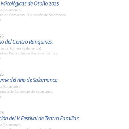
 Micológicas de Otoño 2025
a (Salamanca)
la de Comarcas. Diputación de Salamanca.
h.
25
io del Centro Ranquines.
rta de Tormes (Salamanca)
dres Paúles. Santa Marta de Tormes.
h.
25
yme del Año de Salamanca
a (Salamanca)
mara de Comercio de Salamanca.
h.
25
ión del V Festival de Teatro Familiar.
a (Salamanca)