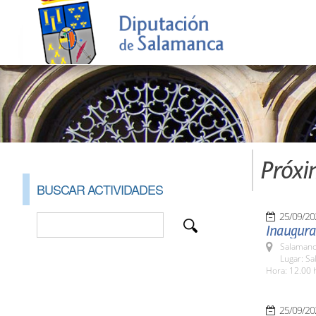
Próxi
BUSCAR ACTIVIDADES
25/09/20
Inaugurac
Salamanc
Lugar: Sa
Hora: 12.00 
25/09/20