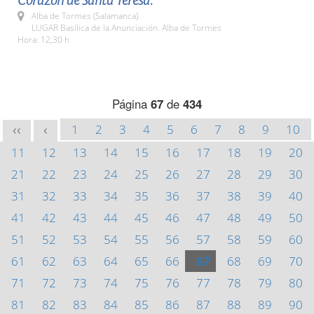
Corazón de Santa Teresa.
Alba de Tormes (Salamanca)
LUGAR Basílica de la Anunciación. Alba de Tormes
Hora: 12,30 h
Página
67
de
434
1
2
3
4
5
6
7
8
9
10
<<
<
11
12
13
14
15
16
17
18
19
20
21
22
23
24
25
26
27
28
29
30
31
32
33
34
35
36
37
38
39
40
41
42
43
44
45
46
47
48
49
50
51
52
53
54
55
56
57
58
59
60
61
62
63
64
65
66
67
68
69
70
71
72
73
74
75
76
77
78
79
80
81
82
83
84
85
86
87
88
89
90