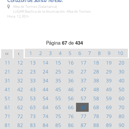
Corazón de Santa Teresa.
Alba de Tormes (Salamanca)
LUGAR Basílica de la Anunciación. Alba de Tormes
Hora: 12,30 h
Página
67
de
434
1
2
3
4
5
6
7
8
9
10
<<
<
11
12
13
14
15
16
17
18
19
20
21
22
23
24
25
26
27
28
29
30
31
32
33
34
35
36
37
38
39
40
41
42
43
44
45
46
47
48
49
50
51
52
53
54
55
56
57
58
59
60
61
62
63
64
65
66
67
68
69
70
71
72
73
74
75
76
77
78
79
80
81
82
83
84
85
86
87
88
89
90