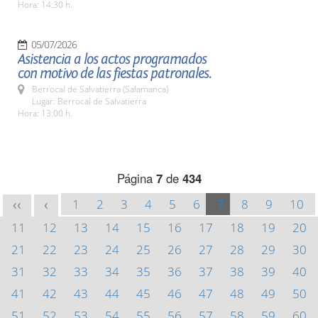
Hora: 14:30 h.
05/07/2026
Asistencia a los actos programados
con motivo de las fiestas patronales.
Berrocal de Salvatierra (Salamanca)
Lugar: Berrocal de Salvatierra
Hora: 13:00 h.
Página
7
de
434
1
2
3
4
5
6
7
8
9
10
<<
<
11
12
13
14
15
16
17
18
19
20
21
22
23
24
25
26
27
28
29
30
31
32
33
34
35
36
37
38
39
40
41
42
43
44
45
46
47
48
49
50
51
52
53
54
55
56
57
58
59
60