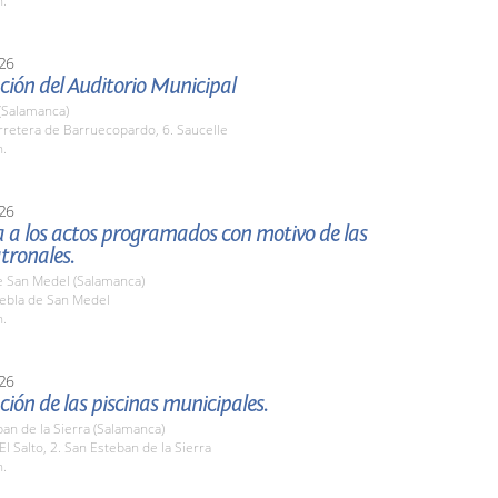
h.
26
ión del Auditorio Municipal
(Salamanca)
rretera de Barruecopardo, 6. Saucelle
h.
26
a a los actos programados con motivo de las
atronales.
e San Medel (Salamanca)
uebla de San Medel
h.
26
ión de las piscinas municipales.
an de la Sierra (Salamanca)
 El Salto, 2. San Esteban de la Sierra
h.