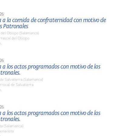
26
a a la comida de confraternidad con motivo de
as Patronales
 del Obispo (Salamanca)
rrascal del Obispo
h.
26
a a los actos programados con motivo de las
atronales.
de Salvatierra (Salamanca)
rrocal de Salvatierra
h.
26
a a los actos programados con motivo de las
atronales.
ta (Salamanca)
enavista