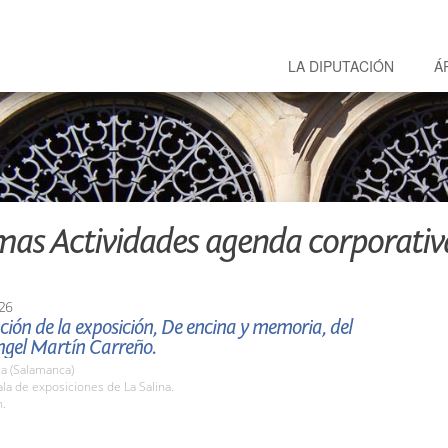
LA DIPUTACIÓN
Á
mas Actividades agenda corporativ
26
ión de la exposición, De encina y memoria, del
ngel Martín Carreño.
a (Salamanca)
a de exposiciones de La Salina.
h.