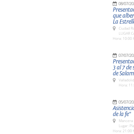
08/07/20
Presentac
que alber
La Estrell
Ciudad R
LUGAR Con
Hora: 10:00 
07/07/20
Presentac
3 al 7 de
de Sala
Valladolid
Hora: 11:
05/07/20
Asistenci
de la fe"
Mancera 
Lugar: Pl
Hora: 21:00 