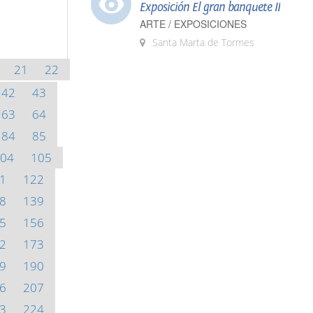
Exposición El gran banquete II
ARTE / EXPOSICIONES
Santa Marta de Tormes
21
22
42
43
63
64
84
85
04
105
1
122
8
139
5
156
2
173
9
190
6
207
3
224