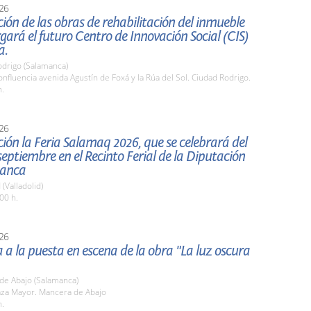
26
ión de las obras de rehabilitación del inmueble
gará el futuro Centro de Innovación Social (CIS)
a.
odrigo (Salamanca)
fluencia avenida Agustín de Foxá y la Rúa del Sol. Ciudad Rodrigo.
h.
26
ión la Feria Salamaq 2026, que se celebrará del
 septiembre en el Recinto Ferial de la Diputación
manca
 (Valladolid)
00 h.
26
a a la puesta en escena de la obra "La luz oscura
de Abajo (Salamanca)
aza Mayor. Mancera de Abajo
h.