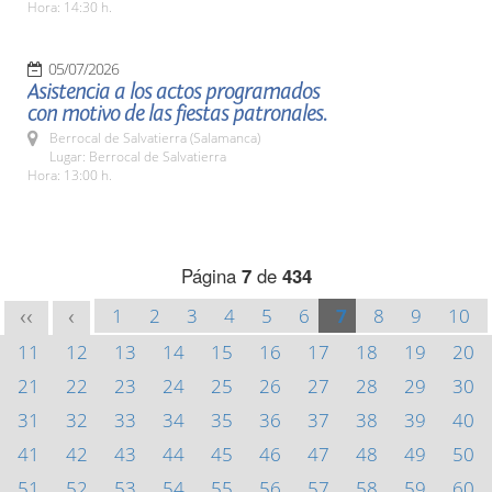
Hora: 14:30 h.
05/07/2026
Asistencia a los actos programados
con motivo de las fiestas patronales.
Berrocal de Salvatierra (Salamanca)
Lugar: Berrocal de Salvatierra
Hora: 13:00 h.
Página
7
de
434
1
2
3
4
5
6
7
8
9
10
<<
<
11
12
13
14
15
16
17
18
19
20
21
22
23
24
25
26
27
28
29
30
31
32
33
34
35
36
37
38
39
40
41
42
43
44
45
46
47
48
49
50
51
52
53
54
55
56
57
58
59
60