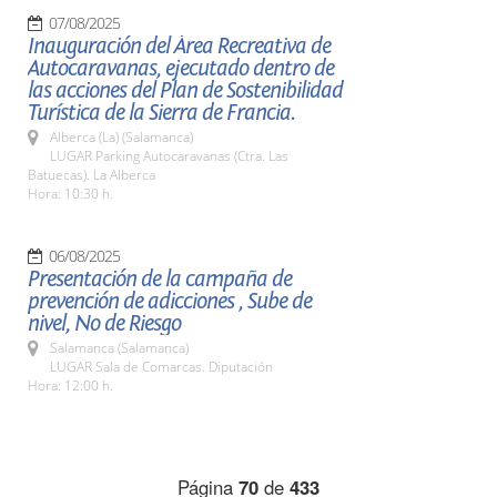
07/08/2025
Inauguración del Área Recreativa de
Autocaravanas, ejecutado dentro de
las acciones del Plan de Sostenibilidad
Turística de la Sierra de Francia.
Alberca (La) (Salamanca)
LUGAR Parking Autocaravanas (Ctra. Las
Batuecas). La Alberca
Hora: 10:30 h.
06/08/2025
Presentación de la campaña de
prevención de adicciones , Sube de
nivel, No de Riesgo
Salamanca (Salamanca)
LUGAR Sala de Comarcas. Diputación
Hora: 12:00 h.
Página
70
de
433