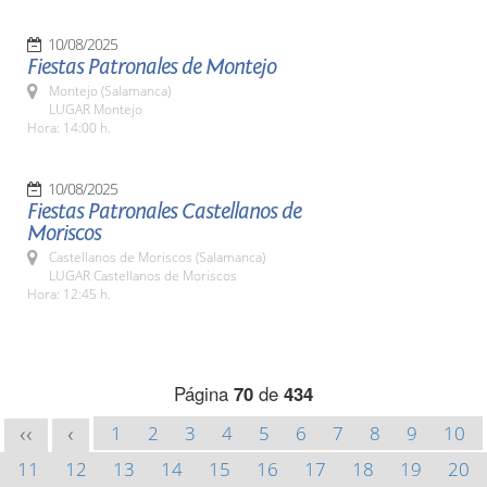
10/08/2025
Fiestas Patronales de Montejo
Montejo (Salamanca)
LUGAR Montejo
Hora: 14:00 h.
10/08/2025
Fiestas Patronales Castellanos de
Moriscos
Castellanos de Moriscos (Salamanca)
LUGAR Castellanos de Moriscos
Hora: 12:45 h.
Página
70
de
434
1
2
3
4
5
6
7
8
9
10
<<
<
11
12
13
14
15
16
17
18
19
20