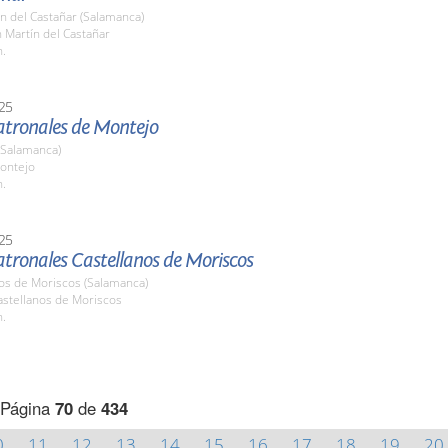
n del Castañar (Salamanca)
n Martín del Castañar
h.
25
Patronales de Montejo
(Salamanca)
ontejo
h.
25
atronales Castellanos de Moriscos
nos de Moriscos (Salamanca)
stellanos de Moriscos
h.
Página
70
de
434
0
11
12
13
14
15
16
17
18
19
20