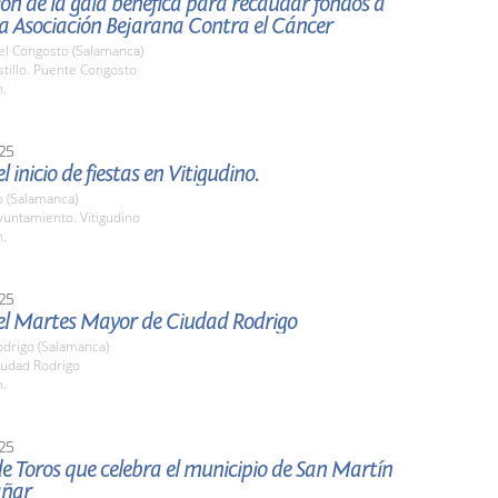
ón de la gala benéfica para recaudar fondos a
la Asociación Bejarana Contra el Cáncer
el Congosto (Salamanca)
stillo. Puente Congosto
h.
25
 inicio de fiestas en Vitigudino.
o (Salamanca)
untamiento. Vitigudino
h.
25
el Martes Mayor de Ciudad Rodrigo
odrigo (Salamanca)
udad Rodrigo
h.
25
e Toros que celebra el municipio de San Martín
añar