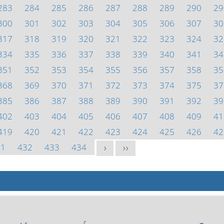
283
284
285
286
287
288
289
290
29
300
301
302
303
304
305
306
307
30
317
318
319
320
321
322
323
324
32
334
335
336
337
338
339
340
341
34
351
352
353
354
355
356
357
358
35
368
369
370
371
372
373
374
375
37
385
386
387
388
389
390
391
392
39
402
403
404
405
406
407
408
409
41
419
420
421
422
423
424
425
426
42
31
432
433
434
>
>>