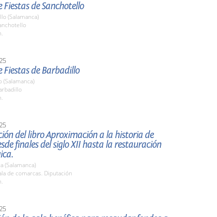
 Fiestas de Sanchotello
llo (Salamanca)
nchotello
h.
25
 Fiestas de Barbadillo
o (Salamanca)
rbadillo
h.
25
ión del libro Aproximación a la historia de
sde finales del siglo XII hasta la restauración
ica.
a (Salamanca)
la de comarcas. Diputación
h.
25