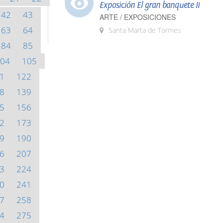
Exposición El gran banquete II
42
43
ARTE / EXPOSICIONES
63
64
Santa Marta de Tormes
84
85
04
105
1
122
8
139
5
156
2
173
9
190
6
207
3
224
0
241
7
258
4
275