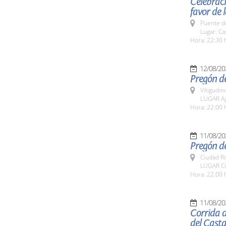
Celebraci
favor de 
Puente d
Lugar: Ca
Hora: 22:30 
12/08/20
Pregón del
Vitigudin
LUGAR Ay
Hora: 22:00 
11/08/20
Pregón d
Ciudad R
LUGAR Ci
Hora: 22,00 
11/08/20
Corrida d
del Cast