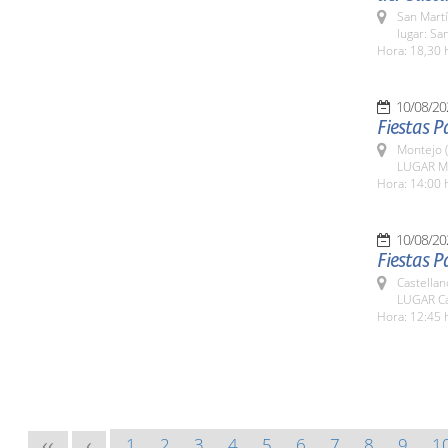
San Martí
lugar: Sa
Hora: 18,30 
10/08/20
Fiestas 
Montejo 
LUGAR M
Hora: 14:00 
10/08/20
Fiestas P
Castella
LUGAR Ca
Hora: 12:45 
1
2
3
4
5
6
7
8
9
1
<<
<