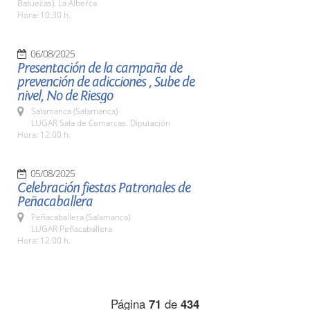
Batuecas). La Alberca
Hora: 10:30 h.
06/08/2025
Presentación de la campaña de
prevención de adicciones , Sube de
nivel, No de Riesgo
Salamanca (Salamanca)
LUGAR Sala de Comarcas. Diputación
Hora: 12:00 h.
05/08/2025
Celebración fiestas Patronales de
Peñacaballera
Peñacaballera (Salamanca)
LUGAR Peñacaballera
Hora: 12:00 h.
Página
71
de
434