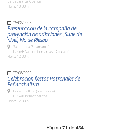
Batuecas). La Alberca
Hora: 10:30 h.
06/08/2025
Presentación de la campaña de
prevención de adicciones , Sube de
nivel, No de Riesgo
Salamanca (Salamanca)
LUGAR Sala de Comarcas. Diputación
Hora: 12:00 h.
05/08/2025
Celebración fiestas Patronales de
Peñacaballera
Peñacaballera (Salamanca)
LUGAR Peñacaballera
Hora: 12:00 h.
Página
71
de
434