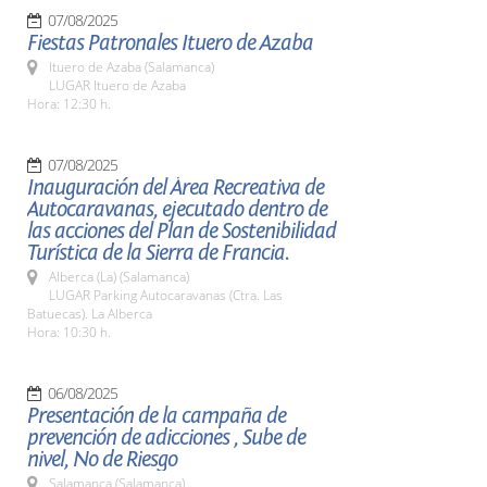
07/08/2025
Fiestas Patronales Ituero de Azaba
Ituero de Azaba (Salamanca)
LUGAR Ituero de Azaba
Hora: 12:30 h.
07/08/2025
Inauguración del Área Recreativa de
Autocaravanas, ejecutado dentro de
las acciones del Plan de Sostenibilidad
Turística de la Sierra de Francia.
Alberca (La) (Salamanca)
LUGAR Parking Autocaravanas (Ctra. Las
Batuecas). La Alberca
Hora: 10:30 h.
06/08/2025
Presentación de la campaña de
prevención de adicciones , Sube de
nivel, No de Riesgo
Salamanca (Salamanca)