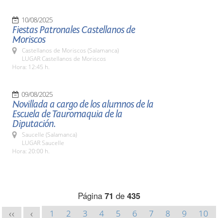
10/08/2025
Fiestas Patronales Castellanos de
Moriscos
Castellanos de Moriscos (Salamanca)
LUGAR Castellanos de Moriscos
Hora: 12:45 h.
09/08/2025
Novillada a cargo de los alumnos de la
Escuela de Tauromaquia de la
Diputación.
Saucelle (Salamanca)
LUGAR Saucelle
Hora: 20:00 h.
Página
71
de
435
1
2
3
4
5
6
7
8
9
10
<<
<