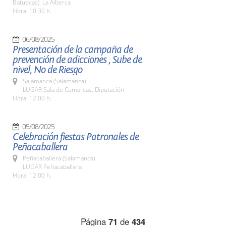
Batuecas). La Alberca
Hora: 10:30 h.
06/08/2025
Presentación de la campaña de
prevención de adicciones , Sube de
nivel, No de Riesgo
Salamanca (Salamanca)
LUGAR Sala de Comarcas. Diputación
Hora: 12:00 h.
05/08/2025
Celebración fiestas Patronales de
Peñacaballera
Peñacaballera (Salamanca)
LUGAR Peñacaballera
Hora: 12:00 h.
Página
71
de
434