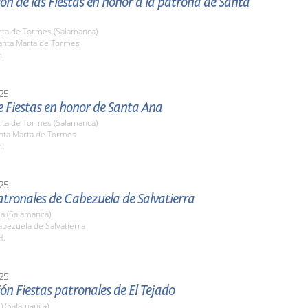
ón de las Fiestas en honor a la patrona de Santa
rta de Tormes (Salamanca)
nta Marta de Tormes
h.
25
 Fiestas en honor de Santa Ana
rta de Tormes (Salamanca)
anta Marta de Tormes
h.
25
atronales de Cabezuela de Salvatierra
a (Salamanca)
bezuela de Salvatierra
H.
25
ón Fiestas patronales de El Tejado
l) (Salamanca)