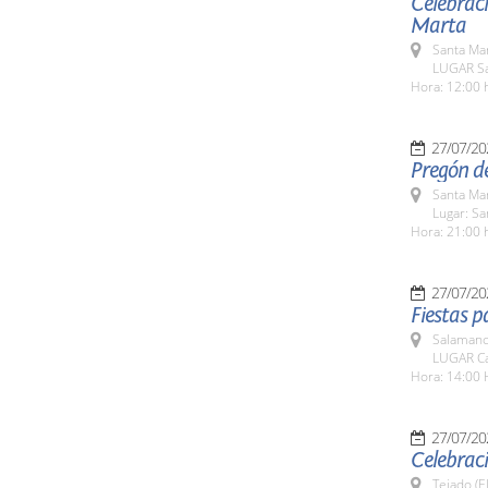
Celebraci
Marta
Santa Ma
LUGAR Sa
Hora: 12:00 
27/07/20
Pregón de
Santa Ma
Lugar: S
Hora: 21:00 
27/07/20
Fiestas p
Salamanc
LUGAR Ca
Hora: 14:00 
27/07/20
Celebraci
Tejado (E