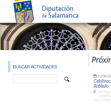
Próxi
BUSCAR ACTIVIDADES
02/08/20
Celabraci
Robledo
San Migu
LUGAR Sa
Hora: 12:00 