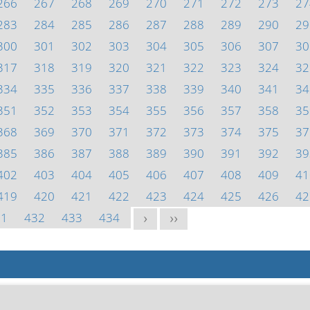
266
267
268
269
270
271
272
273
27
283
284
285
286
287
288
289
290
29
300
301
302
303
304
305
306
307
30
317
318
319
320
321
322
323
324
32
334
335
336
337
338
339
340
341
34
351
352
353
354
355
356
357
358
35
368
369
370
371
372
373
374
375
37
385
386
387
388
389
390
391
392
39
402
403
404
405
406
407
408
409
41
419
420
421
422
423
424
425
426
42
31
432
433
434
>
>>