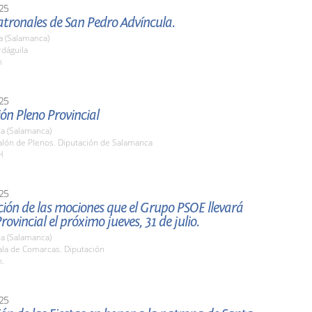
25
atronales de San Pedro Advíncula.
a (Salamanca)
rdáguila
h
25
ón Pleno Provincial
a (Salamanca)
lón de Plenos. Diputación de Salamanca
H
25
ión de las mociones que el Grupo PSOE llevará
rovincial el próximo jueves, 31 de julio.
a (Salamanca)
la de Comarcas. Diputación
h.
25