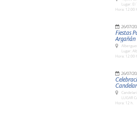
Lugar: El
Hora: 12:00 
26/07/20
Fiestas P
Argañán
Alberguer
Lugar: Al
Hora: 12:00 
26/07/20
Celebraci
Candelar
Candelar
LUGAR Ca
Hora: 12 h.