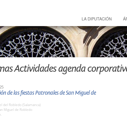
LA DIPUTACIÓN
Á
mas Actividades agenda corporativ
25
ón de las fiestas Patronales de San Miguel de
el del Robledo (Salamanca)
n Miguel de Robledo
h.