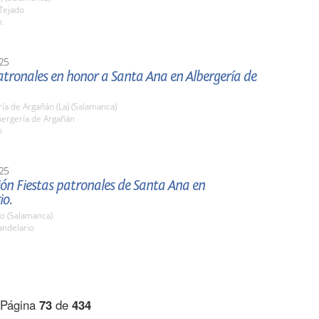
 Tejado
h.
25
atronales en honor a Santa Ana en Albergería de
ía de Argañán (La) (Salamanca)
bergería de Argañán
h
25
ón Fiestas patronales de Santa Ana en
io.
io (Salamanca)
ndelario
Página
73
de
434