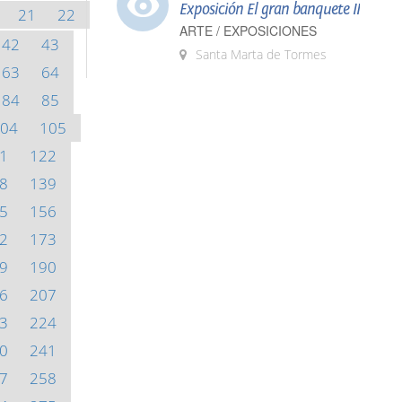
Exposición El gran banquete II
21
22
ARTE / EXPOSICIONES
42
43
Santa Marta de Tormes
63
64
84
85
04
105
1
122
8
139
5
156
2
173
9
190
6
207
3
224
0
241
7
258